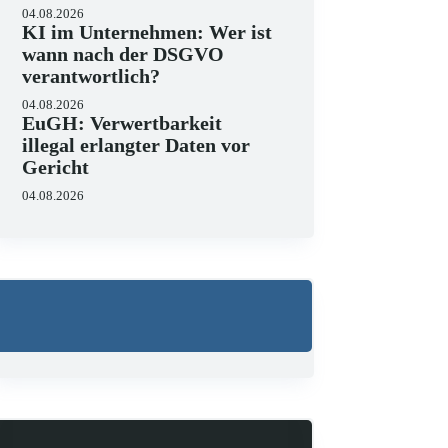
04.08.2026
KI im Unternehmen: Wer ist
wann nach der DSGVO
verantwortlich?
04.08.2026
EuGH: Verwertbarkeit
illegal erlangter Daten vor
Gericht
Wo liegen die Grenzen 
04.08.2026
23.06.2026
KI hält zunehmend Einzug in J
strukturieren, Schriftsätze au
Zugleich zeigen aktuelle…