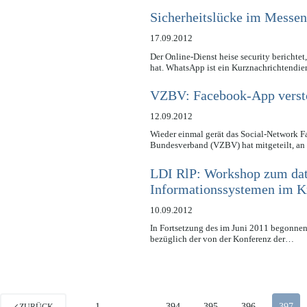
Sicherheitslücke im Messe
17.09.2012
Der Online-Dienst heise security berichte
hat. WhatsApp ist ein Kurznachrichtendie
VZBV: Facebook-App verstö
12.09.2012
Wieder einmal gerät das Social-Network F
Bundesverband (VZBV) hat mitgeteilt, 
LDI RlP: Workshop zum dat
Informationssystemen im K
10.09.2012
In Fortsetzung des im Juni 2011 begonne
bezüglich der von der Konferenz der…
1
…
394
395
396
397