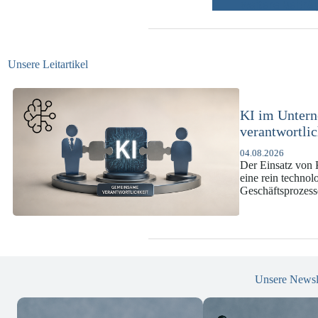
weitere Beiträ
Unsere Leitartikel
KI-Complianc
DSGVO und 
07.07.2026
Die europäische 
enorme Komplexit
und Versicherun
Unsere Newsl