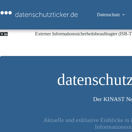
Zum
Inhalt
springen
Datenschutz
Externer Informationssicherheitsbeauftragter (ISB
datenschutz
Der KINAST Ne
Aktuelle und exklusive Einblicke in
Informationssic