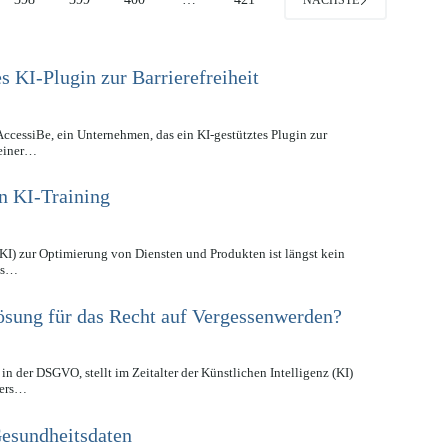
NÄCHSTE
es KI-Plugin zur Barrierefreiheit
ccessiBe, ein Unternehmen, das ein KI-gestütztes Plugin zur
 einer…
n KI-Training
KI) zur Optimierung von Diensten und Produkten ist längst kein
xis…
sung für das Recht auf Vergessenwerden?
n der DSGVO, stellt im Zeitalter der Künstlichen Intelligenz (KI)
ders…
Gesundheitsdaten