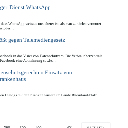
nger-Dienst WhatsApp
t, dass WhatsApp weitaus unsicherer ist, als man zunächst vermutet
nst, der…
ßt gegen Telemediengesetz
acebook in das Visier von Datenschützern. Die Verbraucherzentrale
an Facebook eine Abmahnung sowie…
enschutzgerechten Einsatz von
rankenhaus
nen Dialogs mit den Krankenhäusern im Lande Rheinland-Pfalz
398
399
400
…
421