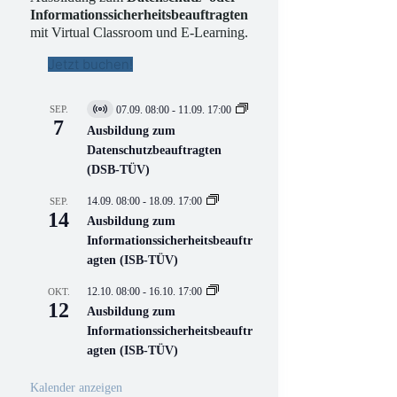
Informationssicherheitsbeauftragten
mit Virtual Classroom und E-Learning.
Jetzt buchen!
SEP.
07.09. 08:00
-
11.09. 17:00
V
7
i
Ausbildung zum
r
Datenschutzbeauftragten
t
(DSB-TÜV)
u
e
l
14.09. 08:00
-
18.09. 17:00
SEP.
l
14
Ausbildung zum
V
Informationssicherheitsbeauftr
e
r
agten (ISB-TÜV)
a
n
12.10. 08:00
-
16.10. 17:00
OKT.
s
12
Ausbildung zum
t
a
Informationssicherheitsbeauftr
l
agten (ISB-TÜV)
t
u
n
Kalender anzeigen