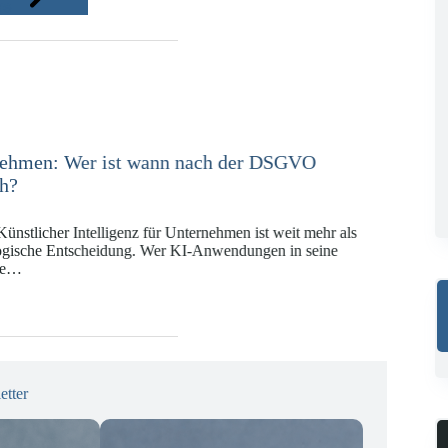
ge
e in der Versicherungswirtschaft mit DORA,
KI-VO
Digitalregulierung hat in den vergangenen Jahren eine
ät erreicht, die insbesondere Unternehmen der Finanz-
gswirtschaft vor…
etter