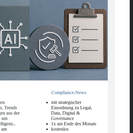
Compliance-News
ten
mit strategischer
n, Trends
Einordnung zu Legal,
en aus der
Data, Digital &
d um
Governance
elligenz.
.
1x am Ende des Monats
n am
kostenlos