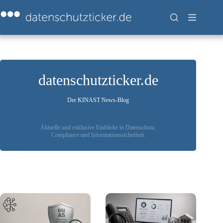
Zum
Inhalt
springen
datenschutzticker.de
Der KINAST News-Blog
Aktuelle und exklusive Einblicke in Datenschutz,
Compliance und Informationssicherheit.