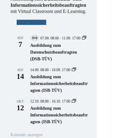
Informationssicherheitsbeauftragten
mit Virtual Classroom und E-Learning.
Jetzt buchen!
SEP.
07.09. 08:00
-
11.09. 17:00
V
7
i
Ausbildung zum
r
Datenschutzbeauftragten
t
(DSB-TÜV)
u
e
l
14.09. 08:00
-
18.09. 17:00
SEP.
l
14
Ausbildung zum
V
Informationssicherheitsbeauftr
e
r
agten (ISB-TÜV)
a
n
12.10. 08:00
-
16.10. 17:00
OKT.
s
12
Ausbildung zum
t
a
Informationssicherheitsbeauftr
l
agten (ISB-TÜV)
t
u
n
Kalender anzeigen