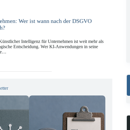
e in der Versicherungswirtschaft mit DORA,
 KI-VO
Digitalregulierung hat in den vergangenen Jahren eine
ät erreicht, die insbesondere Unternehmen der Finanz-
gswirtschaft vor…
etter