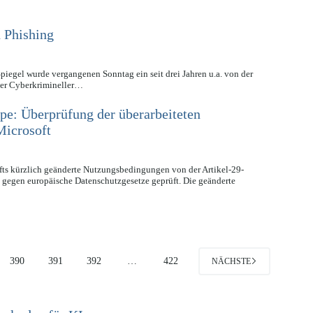
 Phishing
egel wurde vergangenen Sonntag ein seit drei Jahren u.a. von der
her Cyberkrimineller…
pe: Überprüfung der überarbeiteten
Microsoft
ts kürzlich geänderte Nutzungsbedingungen von der Artikel-29-
 gegen europäische Datenschutzgesetze geprüft. Die geänderte
390
391
392
…
422
NÄCHSTE