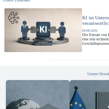
Unsere Leitartikel
KI-Complianc
DSGVO und
07.07.2026
Die europäische 
enorme Komplexit
und Versicherun
Unsere Newsl