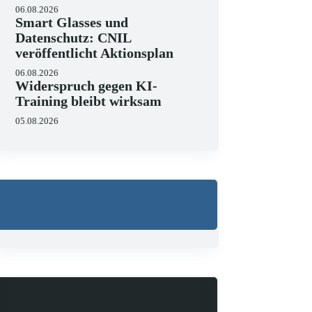
06.08.2026
Smart Glasses und
Datenschutz: CNIL
veröffentlicht Aktionsplan
Wo liegen die Grenzen 
06.08.2026
23.06.2026
Widerspruch gegen KI-
KI hält zunehmend Einzug in 
Training bleibt wirksam
strukturieren, Schriftsätze au
Zugleich zeigen aktuelle…
05.08.2026