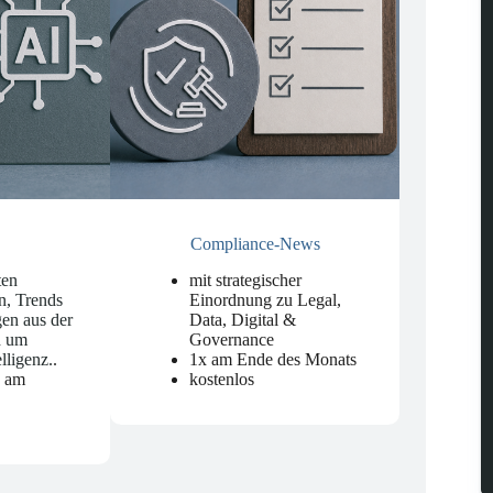
Compliance-News
ten
mit strategischer
n, Trends
Einordnung zu Legal,
en aus der
Data, Digital &
d um
Governance
elligenz.
.
1x am Ende des Monats
n am
kostenlos