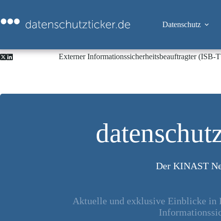
Zum
Inhalt
springen
Datenschutz
Externer Informationssicherheitsbeauftragter (ISB
datenschutz
Der KINAST Ne
Aktuelle und exklusive Einblicke in
Informationssic