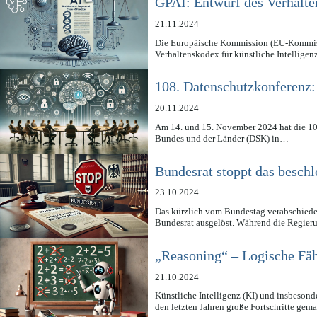
GPAI: Entwurf des Verhalte
21.11.2024
Die Europäische Kommission (EU-Kommissi
Verhaltenskodex für künstliche Intellige
108. Datenschutzkonferenz:
20.11.2024
Am 14. und 15. November 2024 hat die 10
Bundes und der Länder (DSK) in…
Bundesrat stoppt das beschl
23.10.2024
Das kürzlich vom Bundestag verabschiedet
Bundesrat ausgelöst. Während die Regie
„Reasoning“ – Logische Fäh
21.10.2024
Künstliche Intelligenz (KI) und insbeso
den letzten Jahren große Fortschritte ge