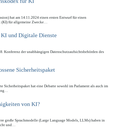
nskodex für KI
on) hat am 14.11.2024 einen ersten Entwurf für einen
nz (KI) für allgemeine Zwecke…
 KI und Digitale Dienste
8. Konferenz der unabhängigen Datenschutzaufsichtsbehörden des
ossene Sicherheitspaket
e Sicherheitspaket hat eine Debatte sowohl im Parlament als auch im
rung…
igkeiten von KI?
ndere große Sprachmodelle (Large Language Models, LLMs) haben in
macht und…