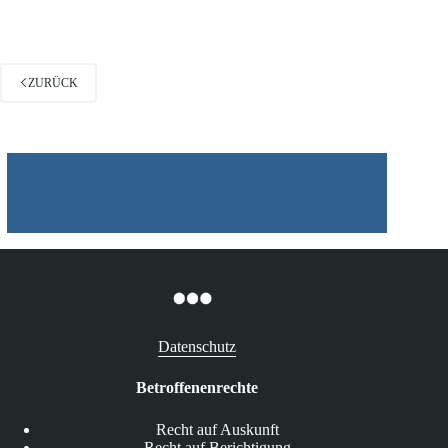
Steuer-
ID
ZURÜCK
Datenschutz
Betroffenenrechte
Recht auf Auskunft
Recht auf Berichtigung