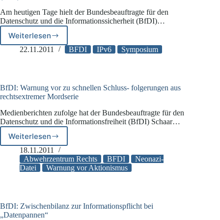
im
Am heutigen Tage hielt der Bundesbeauftragte für den
Internet
Datenschutz und die Informationssicherheit (BfDI)…
Weiterlesen
BfDI:
Datenschutz
22.11.2011
BFDI
IPv6
Symposium
zu
Zeiten
des
Internetprotokolls
BfDI: Warnung vor zu schnellen Schluss- folgerungen aus
Version
rechtsextremer Mordserie
6
Medienberichten zufolge hat der Bundesbeauftragte für den
(IPv6)
Datenschutz und die Informationsfreiheit (BfDI) Schaar…
Weiterlesen
BfDI:
Warnung
18.11.2011
vor
Abwehrzentrum Rechts
BFDI
Neonazi-
zu
Datei
Warnung vor Aktionismus
schnellen
Schluss-
folgerungen
aus
BfDI: Zwischenbilanz zur Informationspflicht bei
rechtsextremer
„Datenpannen“