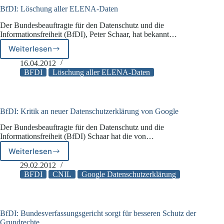
BfDI: Löschung aller ELENA-Daten
Der Bundesbeauftragte für den Datenschutz und die
Informationsfreiheit (BfDI), Peter Schaar, hat bekannt…
Weiterlesen
BfDI:
Löschung
16.04.2012
aller
BFDI
Löschung aller ELENA-Daten
ELENA-
Daten
BfDI: Kritik an neuer Datenschutzerklärung von Google
Der Bundesbeauftragte für den Datenschutz und die
Informationsfreiheit (BfDI) Schaar hat die von…
Weiterlesen
BfDI:
Kritik
29.02.2012
an
BFDI
CNIL
Google Datenschutzerklärung
neuer
Datenschutzerklärung
von
Google
BfDI: Bundesverfassungsgericht sorgt für besseren Schutz der
Grundrechte