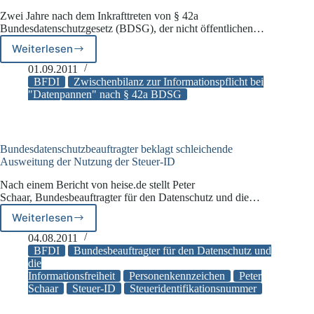
Mordserie
Zwei Jahre nach dem Inkrafttreten von § 42a
Bundesdatenschutzgesetz (BDSG), der nicht öffentlichen…
Weiterlesen
BfDI:
Zwischenbilanz
01.09.2011
zur
BFDI
Zwischenbilanz zur Informationspflicht bei
Informationspflicht
"Datenpannen" nach § 42a BDSG
bei
„Datenpannen“
Bundesdatenschutzbeauftragter beklagt schleichende
Ausweitung der Nutzung der Steuer-ID
Nach einem Bericht von heise.de stellt Peter
Schaar, Bundesbeauftragter für den Datenschutz und die…
Weiterlesen
Bundesdatenschutzbeauftragter
beklagt
04.08.2011
schleichende
BFDI
Bundesbeauftragter für den Datenschutz und
Ausweitung
die
Informationsfreiheit
Personenkennzeichen
Peter
der
Schaar
Steuer-ID
Steueridentifikationsnummer
Nutzung
der