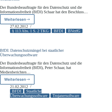
Der Bundesbeauftragte für den Datenschutz und die
Informationsfreiheit (BfDI) Schaar hat den Beschluss…
Weiterlesen
BfDI:
Bundesverfassungsgericht
27.02.2012
sorgt
§ 113 Abs. 1 S. 2 TKG
BFDI
BVerfG
für
besseren
Schutz
der
BfDI: Datenschutzmängel bei staatlicher
Grundrechte
Überwachungssoftware
Der Bundesbeauftragte für den Datenschutz und die
Informationsfreiheit (BfDI), Peter Schaar, hat
Medienberichten…
Weiterlesen
BfDI:
Datenschutzmängel
21.02.2012
bei
BFDI
Staatliche
staatlicher
Überwachungssoftware
Trojanersoftware
Überwachungssoftware