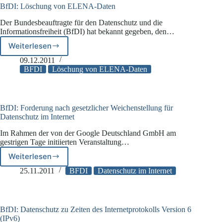
BfDI: Löschung von ELENA-Daten
Der Bundesbeauftragte für den Datenschutz und die
Informationsfreiheit (BfDI) hat bekannt gegeben, den…
Weiterlesen
BfDI:
Löschung
09.12.2011
von
BFDI
Löschung von ELENA-Daten
ELENA-
Daten
BfDI: Forderung nach gesetzlicher Weichenstellung für
Datenschutz im Internet
Im Rahmen der von der Google Deutschland GmbH am
gestrigen Tage initiierten Veranstaltung…
Weiterlesen
BfDI:
Forderung
25.11.2011
BFDI
Datenschutz im Internet
nach
gesetzlicher
Weichenstellung
für
BfDI: Datenschutz zu Zeiten des Internetprotokolls Version 6
Datenschutz
(IPv6)