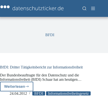
Zum
Inhalt
springen
BFDI
BfDI: Dritter Tätigkeitsbericht zur Informationsfreiheit
Der Bundesbeauftragte für den Datenschutz und die
Informationsfreiheit (BfDI) Schaar hat am heutigen…
Weiterlesen
BfDI:
Dritter
24.04.2012
BFDI
Informationsfreiheitsgesetz
Tätigkeitsbericht
zur
Informationsfreiheit