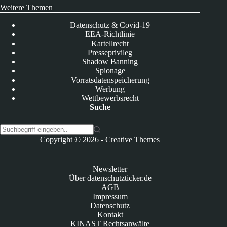
Weitere Themen
Datenschutz & Covid-19
EEA-Richtlinie
Kartellrecht
Presseprivileg
Shadow Banning
Spionage
Vorratsdatenspeicherung
Werbung
Wettbewerbsrecht
Suche
K
Copyright © 2026 -
Creative Themes
e
i
n
Newsletter
e
Über datenschutzticker.de
E
AGB
r
Impressum
g
Datenschutz
e
Kontakt
b
KINAST Rechtsanwälte