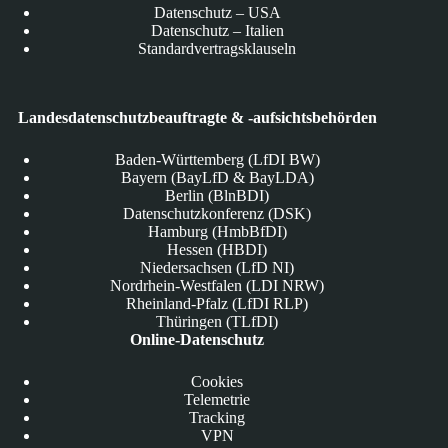
Datenschutz – USA
Datenschutz – Italien
Standardvertragsklauseln
Landesdatenschutzbeauftragte & -aufsichtsbehörden
Baden-Württemberg (LfDI BW)
Bayern (BayLfD & BayLDA)
Berlin (BlnBDI)
Datenschutzkonferenz (DSK)
Hamburg (HmbBfDI)
Hessen (HBDI)
Niedersachsen (LfD NI)
Nordrhein-Westfalen (LDI NRW)
Rheinland-Pfalz (LfDI RLP)
Thüringen (TLfDI)
Online-Datenschutz
Cookies
Telemetrie
Tracking
VPN