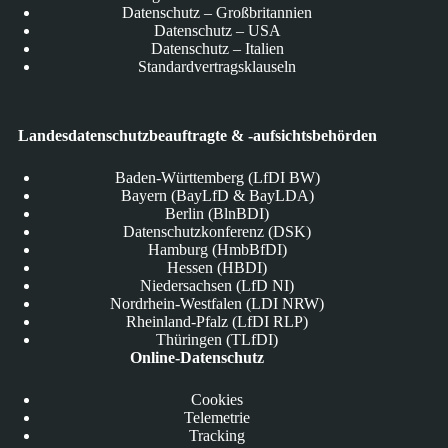
Datenschutz – Großbritannien
Datenschutz – USA
Datenschutz – Italien
Standardvertragsklauseln
Landesdatenschutzbeauftragte & -aufsichtsbehörden
Baden-Württemberg (LfDI BW)
Bayern (BayLfD & BayLDA)
Berlin (BlnBDI)
Datenschutzkonferenz (DSK)
Hamburg (HmbBfDI)
Hessen (HBDI)
Niedersachsen (LfD NI)
Nordrhein-Westfalen (LDI NRW)
Rheinland-Pfalz (LfDI RLP)
Thüringen (TLfDI)
Online-Datenschutz
Cookies
Telemetrie
Tracking