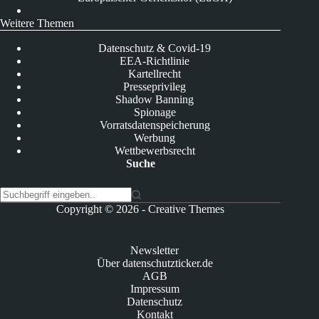
Weitere Themen
Datenschutz & Covid-19
EEA-Richtlinie
Kartellrecht
Presseprivileg
Shadow Banning
Spionage
Vorratsdatenspeicherung
Werbung
Wettbewerbsrecht
Suche
K
Copyright © 2026 -
Creative Themes
e
i
n
Newsletter
e
Über datenschutzticker.de
E
AGB
r
Impressum
g
Datenschutz
e
Kontakt