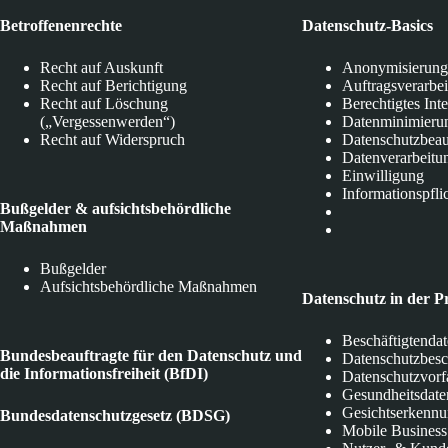
Betroffenenrechte
Datenschutz-Basics
Recht auf Auskunft
Anonymisierung
Recht auf Berichtigung
Auftragsverarbe
Recht auf Löschung
Berechtigtes Int
(„Vergessenwerden“)
Datenminimieru
Recht auf Widerspruch
Datenschutzbeau
Datenverarbeitu
Einwilligung
Informationspfli
Bußgelder & aufsichtsbehördliche
Maßnahmen
Bußgelder
Aufsichtsbehördliche Maßnahmen
Datenschutz in der P
Beschäftigtenda
Bundesbeauftragte für den Datenschutz und
Datenschutzbes
die Informationsfreiheit (BfDI)
Datenschutzvorf
Gesundheitsdate
Gesichtserkenn
Bundesdatenschutzgesetz (BDSG)
Mobile Business