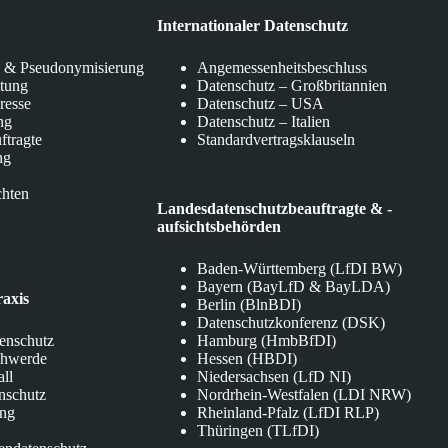
Internationaler Datenschutz
 & Pseudonymisierung
Angemessenheitsbeschluss
itung
Datenschutz – Großbritannien
eresse
Datenschutz – USA
ng
Datenschutz – Italien
ftragte
Standardvertragsklauseln
ng
chten
Landesdatenschutzbeauftragte & -
aufsichtsbehörden
Baden-Württemberg (LfDI BW)
Bayern (BayLfD & BayLDA)
raxis
Berlin (BlnBDI)
Datenschutzkonferenz (DSK)
tenschutz
Hamburg (HmbBfDI)
chwerde
Hessen (HBDI)
all
Niedersachsen (LfD NI)
nschutz
Nordrhein-Westfalen (LDI NRW)
ung
Rheinland-Pfalz (LfDI RLP)
Thüringen (TLfDI)