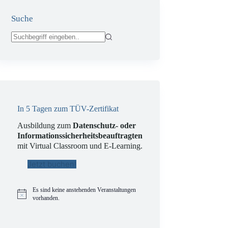
Suche
Keine
Ergebnisse
In 5 Tagen zum TÜV-Zertifikat
Ausbildung zum
Datenschutz- oder
Informationssicherheitsbeauftragten
mit Virtual Classroom und E-Learning.
Jetzt buchen!
Es sind keine anstehenden Veranstaltungen
H
vorhanden.
i
n
w