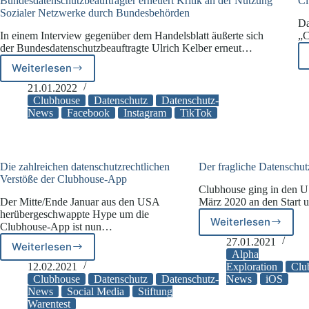
Bundesdatenschutzbeauftragter erneuert Kritik an der Nutzung
Cl
Sozialer Netzwerke durch Bundesbehörden
Da
In einem Interview gegenüber dem Handelsblatt äußerte sich
„C
der Bundesdatenschutzbeauftragte Ulrich Kelber erneut…
Weiterlesen
Bundesdatenschutzbeauftragter
erneuert
21.01.2022
Kritik
Clubhouse
Datenschutz
Datenschutz-
an
News
Facebook
Instagram
TikTok
der
Nutzung
Sozialer
Netzwerke
Die zahlreichen datenschutzrechtlichen
Der fragliche Datenschu
durch
Verstöße der Clubhouse-App
Clubhouse ging in den U
Bundesbehörden
Der Mitte/Ende Januar aus den USA
März 2020 an den Start
herübergeschwappte Hype um die
Weiterlesen
Clubhouse-App ist nun…
Der
fragliche
27.01.2021
Weiterlesen
Die
Datenschut
Alpha
zahlreichen
im
12.02.2021
Exploration
Clu
datenschutzrechtlichen
Clubhouse
Datenschutz
Datenschutz-
News
iOS
Clubhouse
Verstöße
News
Social Media
Stiftung
Warentest
der