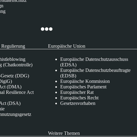
endatenschutz
gn
ung
 Regulierung
Europäische Union
istleblowing
Europäische Datenschutzausschuss
 (Chatkontrolle)
(EDSA)
Europäische Datenschutzbeauftragte
e-Gesetz (DDG)
(EDSB)
DigiG)
Europäische Kommission
s Act (DMA)
Europäisches Parlament
nal Resilience Act
Europäischer Rat
Europäisches Recht
s Act (DSA)
Gesetzesvorhaben
nie
nnutzungsgesetz
Weitere Themen