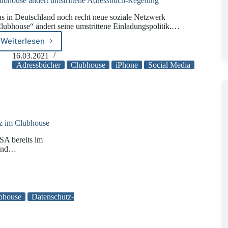
ubhouse ändert umstrittene Adressbuch-Regelung
s in Deutschland noch recht neue soziale Netzwerk
lubhouse“ ändert seine umstrittene Einladungspolitik.…
Weiterlesen
Clubhouse
ändert
16.03.2021
umstrittene
Adressbücher
Clubhouse
iPhone
Social Media
Adressbuch-
Regelung
tz im Clubhouse
SA bereits im
 und…
z
bhouse
Datenschutz-