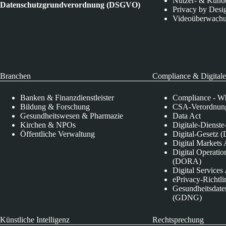
Nutzer- & Kund
Datenschutzgrundverordnung (DSGVO)
Privacy by Desi
Videoüberwach
Branchen
Compliance & Digitale
Banken & Finanzdienstleister
Compliance - Wh
Bildung & Forschung
CSA-Verordnung
Gesundheitswesen & Pharmazie
Data Act
Kirchen & NPOs
Digitale-Dienst
Öffentliche Verwaltung
Digital-Gesetz (
Digital Market
Digital Operatio
(DORA)
Digital Service
ePrivacy-Richtli
Gesundheitsdate
(GDNG)
Künstliche Intelligenz
Rechtsprechung