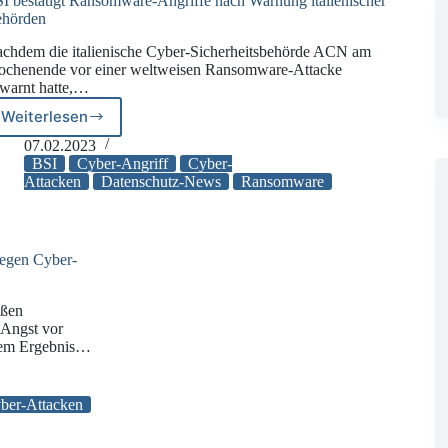
I bestätigt Ransomware-Angriffe nach Warnung italienischer
hörden
chdem die italienische Cyber-Sicherheitsbehörde ACN am
chenende vor einer weltweisen Ransomware-Attacke
warnt hatte,…
Weiterlesen
BSI
bestätigt
07.02.2023
Ransomware-
BSI
Cyber-Angriff
Cyber-
Angriffe
Attacken
Datenschutz-News
Ransomware
nach
Warnung
italienischer
Behörden
egen Cyber-
oßen
 Angst vor
sem Ergebnis…
n
ber-Attacken