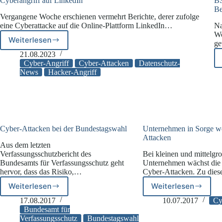
Cyberangriff auf LinkedIn
BS
Be
Vergangene Woche erschienen vermehrt Berichte, derer zufolge
eine Cyberattacke auf die Online-Plattform LinkedIn…
Na
Wo
Weiterlesen
ge
Cyberangriff
auf
21.08.2023
LinkedIn
Cyber-Angriff
Cyber-Attacken
Datenschutz-
News
Hacker-Angriff
Cyber-Attacken bei der Bundestagswahl
Unternehmen in Sorge w
Attacken
Aus dem letzten
Verfassungsschutzbericht des
Bei kleinen und mittelgr
Bundesamts für Verfassungsschutz geht
Unternehmen wächst die
hervor, dass das Risiko,…
Cyber-Attacken. Zu die
Weiterlesen
Weiterlesen
Cyber-
Unternehme
Attacken
in
17.08.2017
10.07.2017
Cy
bei
Sorge
Bundesamt für
der
wegen
Verfassungsschutz
Bundestagswahl