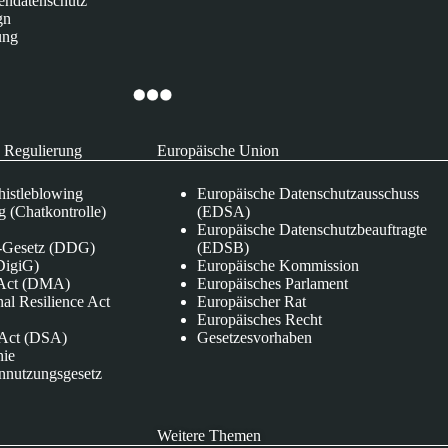
endatenschutz
gn
ung
 Regulierung
Europäische Union
istleblowing
Europäische Datenschutzausschuss
 (Chatkontrolle)
(EDSA)
Europäische Datenschutzbeauftragte
e-Gesetz (DDG)
(EDSB)
DigiG)
Europäische Kommission
s Act (DMA)
Europäisches Parlament
nal Resilience Act
Europäischer Rat
Europäisches Recht
s Act (DSA)
Gesetzesvorhaben
nie
nnutzungsgesetz
Weitere Themen