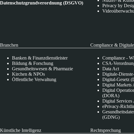
Nutzer- & Kund
Datenschutzgrundverordnung (DSGVO)
Privacy by Desi
Videoüberwach
Branchen
Compliance & Digitale
Banken & Finanzdienstleister
Compliance - Wh
Bildung & Forschung
CSA-Verordnung
Gesundheitswesen & Pharmazie
Data Act
Kirchen & NPOs
Digitale-Dienst
Öffentliche Verwaltung
Digital-Gesetz (
Digital Market
Digital Operatio
(DORA)
Digital Service
ePrivacy-Richtli
Gesundheitsdate
(GDNG)
Künstliche Intelligenz
Rechtsprechung