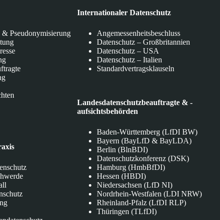
Internationaler Datenschutz
 & Pseudonymisierung
Angemessenheitsbeschluss
itung
Datenschutz – Großbritannien
eresse
Datenschutz – USA
ng
Datenschutz – Italien
ftragte
Standardvertragsklauseln
ng
chten
Landesdatenschutzbeauftragte & -
aufsichtsbehörden
Baden-Württemberg (LfDI BW)
Bayern (BayLfD & BayLDA)
raxis
Berlin (BlnBDI)
Datenschutzkonferenz (DSK)
tenschutz
Hamburg (HmbBfDI)
chwerde
Hessen (HBDI)
all
Niedersachsen (LfD NI)
nschutz
Nordrhein-Westfalen (LDI NRW)
ung
Rheinland-Pfalz (LfDI RLP)
Thüringen (TLfDI)