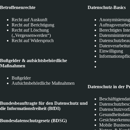
Betroffenenrechte
Datenschutz-Basics
Recht auf Auskunft
Anonymisierung
Recht auf Berichtigung
Auftragsverarbe
Recht auf Löschung
Berechtigtes Int
(„Vergessenwerden“)
Datenminimieru
Recht auf Widerspruch
Datenschutzbeau
Datenverarbeitu
Einwilligung
Informationspfli
Bußgelder & aufsichtsbehördliche
Maßnahmen
Bußgelder
Aufsichtsbehördliche Maßnahmen
Datenschutz in der P
Beschäftigtenda
Bundesbeauftragte für den Datenschutz und
Datenschutzbes
die Informationsfreiheit (BfDI)
Datenschutzvorf
Gesundheitsdate
Gesichtserkenn
Bundesdatenschutzgesetz (BDSG)
Mobile Business