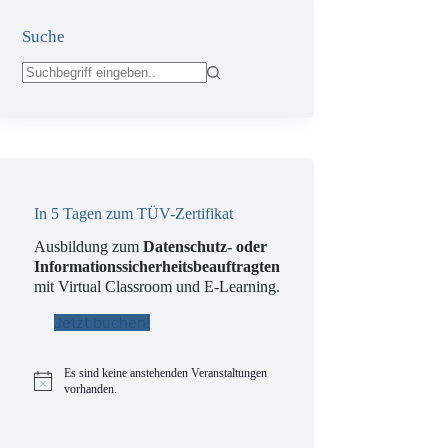
Suche
Keine
Ergebnisse
In 5 Tagen zum TÜV-Zertifikat
Ausbildung zum
Datenschutz- oder
Informationssicherheitsbeauftragten
mit Virtual Classroom und E-Learning.
Jetzt buchen!
Es sind keine anstehenden Veranstaltungen
H
vorhanden.
i
n
w