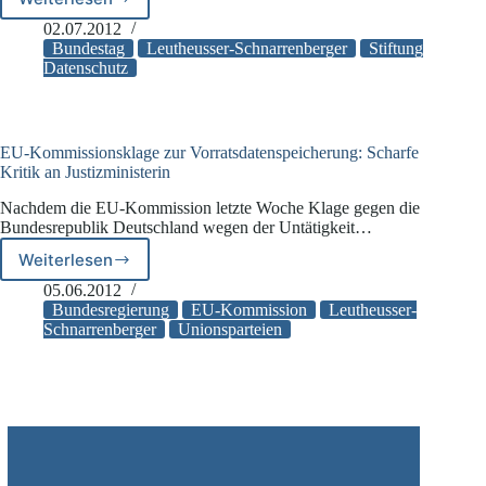
Stiftung
Datenschutz:
02.07.2012
Geschäftsaufnahme
Bundestag
Leutheusser-Schnarrenberger
Stiftung
bis
Datenschutz
Oktober
2012
EU-Kommissionsklage zur Vorratsdatenspeicherung: Scharfe
Kritik an Justizministerin
Nachdem die EU-Kommission letzte Woche Klage gegen die
Bundesrepublik Deutschland wegen der Untätigkeit…
Weiterlesen
EU-
Kommissionsklage
05.06.2012
zur
Bundesregierung
EU-Kommission
Leutheusser-
Vorratsdatenspeicherung:
Schnarrenberger
Unionsparteien
Scharfe
Kritik
an
Justizministerin