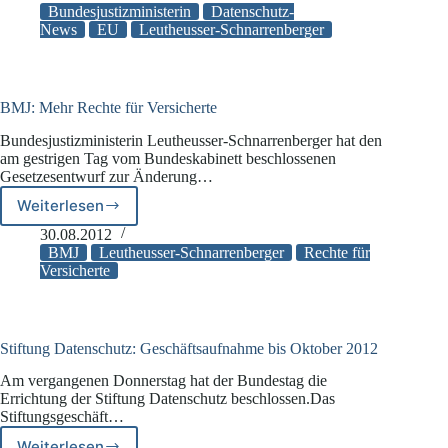
Stellung
Bundesjustizministerin
Datenschutz-
zum
News
EU
Leutheusser-Schnarrenberger
„Vorschlag
einer
EU-
Datenschutzverordnung
BMJ: Mehr Rechte für Versicherte
im
Bundesjustizministerin Leutheusser-Schnarrenberger hat den
Lichte
am gestrigen Tag vom Bundeskabinett beschlossenen
des
Gesetzesentwurf zur Änderung…
Grundrechtsschutzes“
Weiterlesen
BMJ:
Mehr
30.08.2012
Rechte
BMJ
Leutheusser-Schnarrenberger
Rechte für
für
Versicherte
Versicherte
Stiftung Datenschutz: Geschäftsaufnahme bis Oktober 2012
Am vergangenen Donnerstag hat der Bundestag die
Errichtung der Stiftung Datenschutz beschlossen.Das
Stiftungsgeschäft…
Weiterlesen