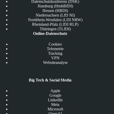
Datenschutzkonferenz (DSK)
Hamburg (HmbBfDI)
Hessen (HBDI)
Niedersachsen (LfD NI)
Nordrhein-Westfalen (LDI NRW)
Rheinland-Pfalz (LfDI RLP)
Thüringen (TLfDI)
Online-Datenschutz
Cookies
Telemetrie
Tracking
VPN
Websiteanalyse
Big Tech & Social Media
Apple
Google
LinkedIn
Meta
Microsoft
OpenAI