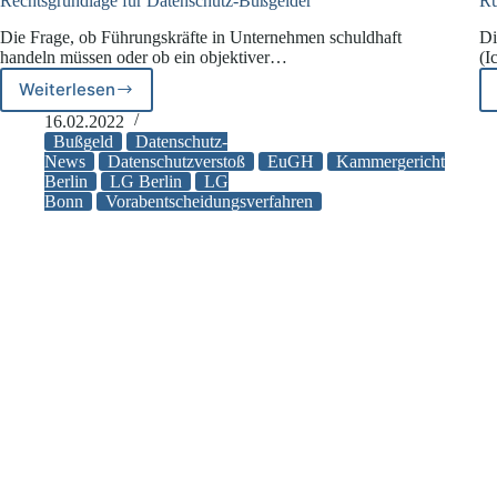
Rechtsgrundlage für Datenschutz-Bußgelder
Rü
Die Frage, ob Führungskräfte in Unternehmen schuldhaft
Di
handeln müssen oder ob ein objektiver…
(I
Weiterlesen
Rechtsgrundlage
für
16.02.2022
Datenschutz-
Bußgeld
Datenschutz-
Bußgelder
News
Datenschutzverstoß
EuGH
Kammergericht
Berlin
LG Berlin
LG
Bonn
Vorabentscheidungsverfahren