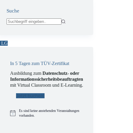
Suche
Keine
Ergebnisse
LG
In 5 Tagen zum TÜV-Zertifikat
Ausbildung zum
Datenschutz- oder
Informationssicherheitsbeauftragten
mit Virtual Classroom und E-Learning.
Jetzt buchen!
Es sind keine anstehenden Veranstaltungen
H
vorhanden.
i
n
w