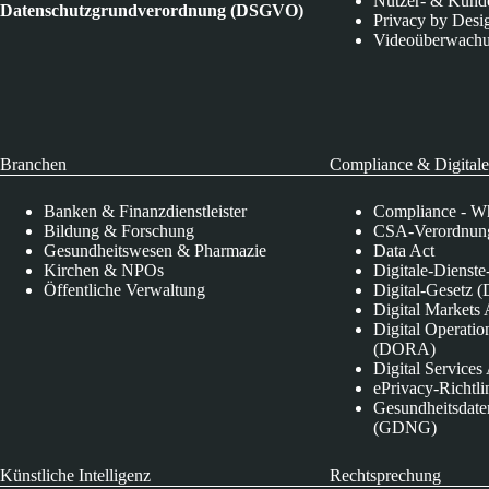
Nutzer- & Kund
Datenschutzgrundverordnung (DSGVO)
Privacy by Desi
Videoüberwach
Branchen
Compliance & Digitale
Banken & Finanzdienstleister
Compliance - Wh
Bildung & Forschung
CSA-Verordnung
Gesundheitswesen & Pharmazie
Data Act
Kirchen & NPOs
Digitale-Dienst
Öffentliche Verwaltung
Digital-Gesetz (
Digital Market
Digital Operatio
(DORA)
Digital Service
ePrivacy-Richtli
Gesundheitsdate
(GDNG)
Künstliche Intelligenz
Rechtsprechung