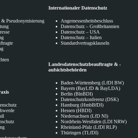
Internationaler Datenschutz
 & Pseudonymisierung
Angemessenheitsbeschluss
itung
Datenschutz – Großbritannien
eresse
Datenschutz – USA
ng
Datenschutz – Italien
ftragte
Standardvertragsklauseln
ng
chten
Landesdatenschutzbeauftragte & -
aufsichtsbehörden
Baden-Württemberg (LfDI BW)
Bayern (BayLfD & BayLDA)
raxis
Berlin (BlnBDI)
Datenschutzkonferenz (DSK)
tenschutz
Hamburg (HmbBfDI)
chwerde
Hessen (HBDI)
all
Niedersachsen (LfD NI)
nschutz
Nordrhein-Westfalen (LDI NRW)
ung
Rheinland-Pfalz (LfDI RLP)
Thüringen (TLfDI)