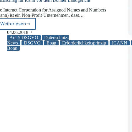
ckschlag für Icann vor dem Bonner Landgericht
e Internet Corporation for Assigned Names and Numbers
cann) ist ein Non-Profit-Unternehmen, dass…
Weiterlesen
Rückschlag
für
04.06.2018
Icann
Art. 5 DSGVO
Datenschutz-
vor
News
DSGVO
Epag
Erforderlichkeitsprinzip
ICANN
Bonn
dem
Bonner
Landgericht