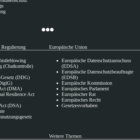
endatenschutz
gn
ung
 Regulierung
Europäische Union
istleblowing
Europäische Datenschutzausschuss
 (Chatkontrolle)
(EDSA)
Europäische Datenschutzbeauftragte
e-Gesetz (DDG)
(EDSB)
DigiG)
Europäische Kommission
s Act (DMA)
Europäisches Parlament
nal Resilience Act
Europäischer Rat
Europäisches Recht
s Act (DSA)
Gesetzesvorhaben
nie
nnutzungsgesetz
Weitere Themen