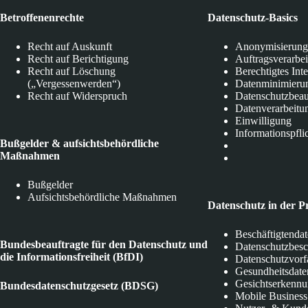
Betroffenenrechte
Datenschutz-Basics
Recht auf Auskunft
Anonymisierung
Recht auf Berichtigung
Auftragsverarbe
Recht auf Löschung
Berechtigtes Int
(„Vergessenwerden“)
Datenminimieru
Recht auf Widerspruch
Datenschutzbeau
Datenverarbeitu
Einwilligung
Informationspfli
Bußgelder & aufsichtsbehördliche
Maßnahmen
Bußgelder
Aufsichtsbehördliche Maßnahmen
Datenschutz in der P
Beschäftigtenda
Bundesbeauftragte für den Datenschutz und
Datenschutzbes
die Informationsfreiheit (BfDI)
Datenschutzvorf
Gesundheitsdate
Gesichtserkenn
Bundesdatenschutzgesetz (BDSG)
Mobile Business