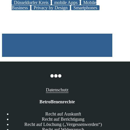
Düsseldorfer
Düsseldorfer Kreis
mobile Apps
Mobile
Kreises
Business
Privacy by Design
Smartphones
vom
06.05.2011:
Mehr
Datenschutz
bei
Smartphones
Datenschutz
Betroffenenrechte
Recht auf Auskunft
Recht auf Berichtigung
Recht auf Löschung („Vergessenwerden“)
Recht auf Widerspruch