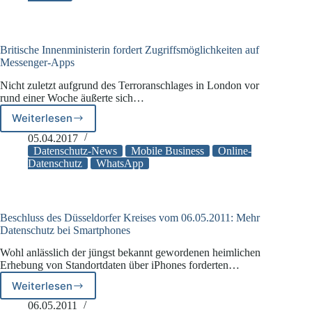
doch
unsicher?
Sohn
entsperrt
Britische Innenministerin fordert Zugriffsmöglichkeiten auf
iPhone
Messenger-Apps
X
Nicht zuletzt aufgrund des Terroranschlages in London vor
der
rund einer Woche äußerte sich…
Mutter
Weiterlesen
Britische
Innenministerin
05.04.2017
fordert
Datenschutz-News
Mobile Business
Online-
Zugriffsmöglichkeiten
Datenschutz
WhatsApp
auf
Messenger-
Apps
Beschluss des Düsseldorfer Kreises vom 06.05.2011: Mehr
Datenschutz bei Smartphones
Wohl anlässlich der jüngst bekannt gewordenen heimlichen
Erhebung von Standortdaten über iPhones forderten…
Weiterlesen
Beschluss
des
06.05.2011