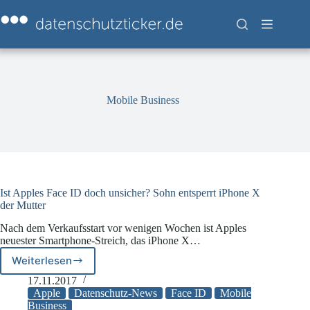
Zum
Inhalt
springen
Mobile Business
Ist Apples Face ID doch unsicher? Sohn entsperrt iPhone X
der Mutter
Nach dem Verkaufsstart vor wenigen Wochen ist Apples
neuester Smartphone-Streich, das iPhone X…
Weiterlesen
Ist
Apples
17.11.2017
Face
Apple
Datenschutz-News
Face ID
Mobile
ID
Business