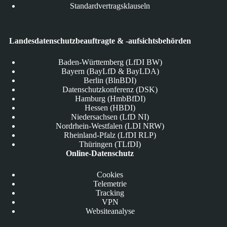
Standardvertragsklauseln
Landesdatenschutzbeauftragte & -aufsichtsbehörden
Baden-Württemberg (LfDI BW)
Bayern (BayLfD & BayLDA)
Berlin (BlnBDI)
Datenschutzkonferenz (DSK)
Hamburg (HmbBfDI)
Hessen (HBDI)
Niedersachsen (LfD NI)
Nordrhein-Westfalen (LDI NRW)
Rheinland-Pfalz (LfDI RLP)
Thüringen (TLfDI)
Online-Datenschutz
Cookies
Telemetrie
Tracking
VPN
Websiteanalyse