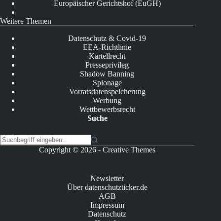
Europäischer Gerichtshof (EuGH)
Weitere Themen
Datenschutz & Covid-19
EEA-Richtlinie
Kartellrecht
Presseprivileg
Shadow Banning
Spionage
Vorratsdatenspeicherung
Werbung
Wettbewerbsrecht
Suche
K
Copyright © 2026 -
Creative Themes
e
i
n
Newsletter
e
Über datenschutzticker.de
E
AGB
r
Impressum
g
Datenschutz
e