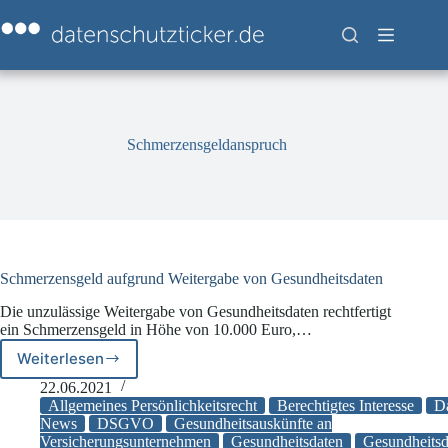
Zum
Inhalt
springen
Schmerzensgeldanspruch
Schmerzensgeld aufgrund Weitergabe von Gesundheitsdaten
Die unzulässige Weitergabe von Gesundheitsdaten rechtfertigt
ein Schmerzensgeld in Höhe von 10.000 Euro,…
Weiterlesen
Schmerzensgeld
aufgrund
22.06.2021
Weitergabe
Allgemeines Persönlichkeitsrecht
Berechtigtes Interesse
Da
von
News
DSGVO
Gesundheitsauskünfte an
Versicherungsunternehmen
Gesundheitsdaten
Gesundheitsd
Gesundheitsdaten