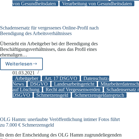
von Gesundheitsdaten
Verarbeitung von Gesundheitsdaten
Schadensersatz für vergessenes Online-Profil nach
Beendigung des Arbeitsverhältnisses
Übersieht ein Arbeitgeber bei der Beendigung des
Beschäftigungsverhältnisses, dass das Profil eines
ehemaligen…
Weiterlesen
Schadensersatz
für
01.03.2021
vergessenes
Arbeitgeber
Art. 17 DSGVO
Datenschutz-
Online-
News
DSGVO
Landesarbeitsgericht
Mitarbeiterdatensch
auf Löschung
Recht auf Vergessenwerden
Schadensersatz 
Profil
DSGVO
Schmerzensgeld
Schmerzensgeldanspruch
nach
Beendigung
des
Arbeitsverhältnisses
OLG Hamm: unerlaubte Veröffentlichung intimer Fotos führt
zu 7.000 € Schmerzensgeld
In dem der Entscheidung des OLG Hamm zugrundeliegenden