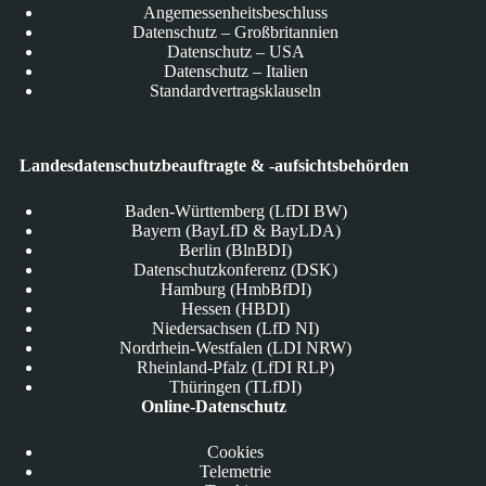
Angemessenheitsbeschluss
Datenschutz – Großbritannien
Datenschutz – USA
Datenschutz – Italien
Standardvertragsklauseln
Landesdatenschutzbeauftragte & -aufsichtsbehörden
Baden-Württemberg (LfDI BW)
Bayern (BayLfD & BayLDA)
Berlin (BlnBDI)
Datenschutzkonferenz (DSK)
Hamburg (HmbBfDI)
Hessen (HBDI)
Niedersachsen (LfD NI)
Nordrhein-Westfalen (LDI NRW)
Rheinland-Pfalz (LfDI RLP)
Thüringen (TLfDI)
Online-Datenschutz
Cookies
Telemetrie