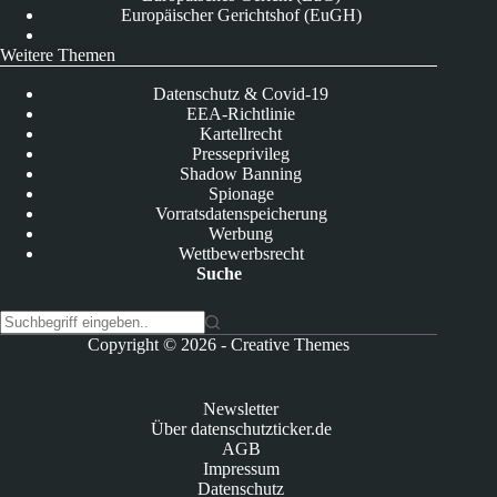
Europäischer Gerichtshof (EuGH)
Weitere Themen
Datenschutz & Covid-19
EEA-Richtlinie
Kartellrecht
Presseprivileg
Shadow Banning
Spionage
Vorratsdatenspeicherung
Werbung
Wettbewerbsrecht
Suche
K
Copyright © 2026 -
Creative Themes
e
i
n
Newsletter
e
Über datenschutzticker.de
E
AGB
r
Impressum
g
Datenschutz