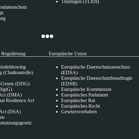
Thüringen (TLfDI)
endatenschutz
gn
ung
 Regulierung
Europäische Union
istleblowing
Europäische Datenschutzausschuss
 (Chatkontrolle)
(EDSA)
Europäische Datenschutzbeauftragte
e-Gesetz (DDG)
(EDSB)
DigiG)
Europäische Kommission
s Act (DMA)
Europäisches Parlament
nal Resilience Act
Europäischer Rat
Europäisches Recht
s Act (DSA)
Gesetzesvorhaben
nie
nnutzungsgesetz