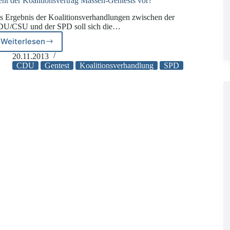
eht der Koalitionsvertrag Massen-Gentests vor?
s Ergebnis der Koalitionsverhandlungen zwischen der
U/CSU und der SPD soll sich die…
Weiterlesen
Sieht
der
20.11.2013
Koalitionsvertrag
CDU
Gentest
Koalitionsverhandlung
SPD
Massen-
Gentests
vor?