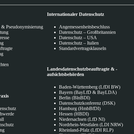
Internationaler Datenschutz
 & Pseudonymisierung
Angemessenheitsbeschluss
itung
Datenschutz – Großbritannien
eresse
Datenschutz – USA
ng
Datenschutz – Italien
ftragte
Standardvertragsklauseln
ng
chten
Landesdatenschutzbeauftragte & -
aufsichtsbehörden
Baden-Württemberg (LfDI BW)
Bayern (BayLfD & BayLDA)
raxis
Berlin (BlnBDI)
Datenschutzkonferenz (DSK)
tenschutz
Hamburg (HmbBfDI)
chwerde
Hessen (HBDI)
all
Niedersachsen (LfD NI)
nschutz
Nordrhein-Westfalen (LDI NRW)
ung
Rheinland-Pfalz (LfDI RLP)