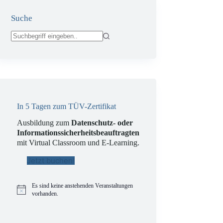
Suche
Keine
Ergebnisse
In 5 Tagen zum TÜV-Zertifikat
Ausbildung zum
Datenschutz- oder
Informationssicherheitsbeauftragten
mit Virtual Classroom und E-Learning.
Jetzt buchen!
Es sind keine anstehenden Veranstaltungen
H
vorhanden.
i
n
w