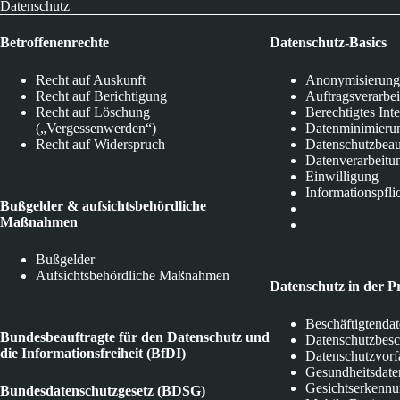
Datenschutz
Betroffenenrechte
Datenschutz-Basics
Recht auf Auskunft
Anonymisierung
Recht auf Berichtigung
Auftragsverarbe
Recht auf Löschung
Berechtigtes Int
(„Vergessenwerden“)
Datenminimieru
Recht auf Widerspruch
Datenschutzbeau
Datenverarbeitu
Einwilligung
Informationspfli
Bußgelder & aufsichtsbehördliche
Maßnahmen
Bußgelder
Aufsichtsbehördliche Maßnahmen
Datenschutz in der P
Beschäftigtenda
Bundesbeauftragte für den Datenschutz und
Datenschutzbes
die Informationsfreiheit (BfDI)
Datenschutzvorf
Gesundheitsdate
Gesichtserkenn
Bundesdatenschutzgesetz (BDSG)