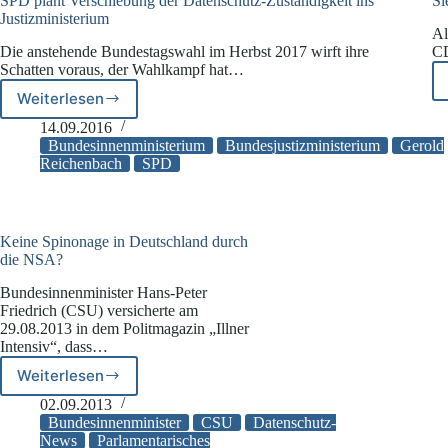
SPD plant Verschiebung der Datenschutz-Zuständigkeit ins
Si
Justizministerium
Al
Die anstehende Bundestagswahl im Herbst 2017 wirft ihre
CD
Schatten voraus, der Wahlkampf hat…
Weiterlesen
SPD
plant
14.09.2016
Verschiebung
Bundesinnenministerium
Bundesjustizministerium
Gerold
der
Reichenbach
SPD
Datenschutz-
Zuständigkeit
ins
Justizministerium
Keine Spinonage in Deutschland durch
die NSA?
Bundesinnenminister Hans-Peter
Friedrich (CSU) versicherte am
29.08.2013 in dem Politmagazin „Illner
Intensiv“, dass…
Weiterlesen
Keine
Spinonage
02.09.2013
in
Bundesinnenminister
CSU
Datenschutz-
Deutschland
News
Parlamentarisches