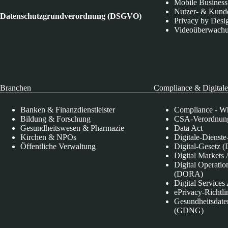
Mobile Business
Nutzer- & Kund
Datenschutzgrundverordnung (DSGVO)
Privacy by Desi
Videoüberwach
Branchen
Compliance & Digitale
Banken & Finanzdienstleister
Compliance - Wh
Bildung & Forschung
CSA-Verordnung
Gesundheitswesen & Pharmazie
Data Act
Kirchen & NPOs
Digitale-Dienst
Öffentliche Verwaltung
Digital-Gesetz (
Digital Market
Digital Operatio
(DORA)
Digital Service
ePrivacy-Richtli
Gesundheitsdate
(GDNG)