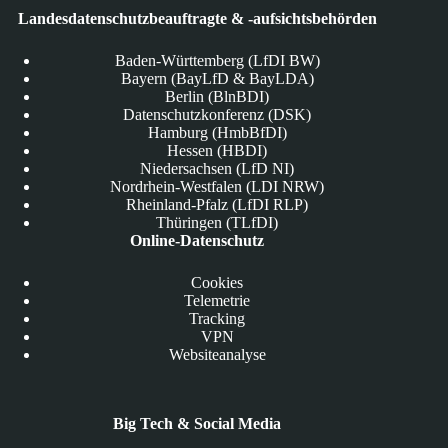
Landesdatenschutzbeauftragte & -aufsichtsbehörden
Baden-Württemberg (LfDI BW)
Bayern (BayLfD & BayLDA)
Berlin (BlnBDI)
Datenschutzkonferenz (DSK)
Hamburg (HmbBfDI)
Hessen (HBDI)
Niedersachsen (LfD NI)
Nordrhein-Westfalen (LDI NRW)
Rheinland-Pfalz (LfDI RLP)
Thüringen (TLfDI)
Online-Datenschutz
Cookies
Telemetrie
Tracking
VPN
Websiteanalyse
Big Tech & Social Media