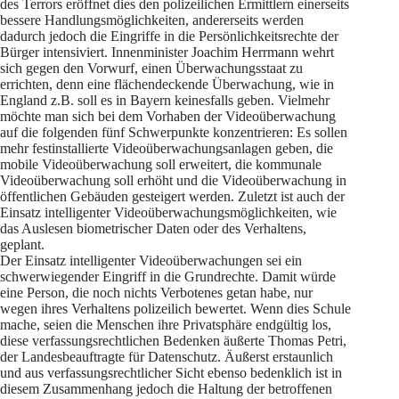
des Terrors eröffnet dies den polizeilichen Ermittlern einerseits
bessere Handlungsmöglichkeiten, andererseits werden
dadurch jedoch die Eingriffe in die Persönlichkeitsrechte der
Bürger intensiviert. Innenminister Joachim Herrmann wehrt
sich gegen den Vorwurf, einen Überwachungsstaat zu
errichten, denn eine flächendeckende Überwachung, wie in
England z.B. soll es in Bayern keinesfalls geben. Vielmehr
möchte man sich bei dem Vorhaben der Videoüberwachung
auf die folgenden fünf Schwerpunkte konzentrieren: Es sollen
mehr festinstallierte Videoüberwachungsanlagen geben, die
mobile Videoüberwachung soll erweitert, die kommunale
Videoüberwachung soll erhöht und die Videoüberwachung in
öffentlichen Gebäuden gesteigert werden. Zuletzt ist auch der
Einsatz intelligenter Videoüberwachungsmöglichkeiten, wie
das Auslesen biometrischer Daten oder des Verhaltens,
geplant.
Der Einsatz intelligenter Videoüberwachungen sei ein
schwerwiegender Eingriff in die Grundrechte. Damit würde
eine Person, die noch nichts Verbotenes getan habe, nur
wegen ihres Verhaltens polizeilich bewertet. Wenn dies Schule
mache, seien die Menschen ihre Privatsphäre endgültig los,
diese verfassungsrechtlichen Bedenken äußerte Thomas Petri,
der Landesbeauftragte für Datenschutz. Äußerst erstaunlich
und aus verfassungsrechtlicher Sicht ebenso bedenklich ist in
diesem Zusammenhang jedoch die Haltung der betroffenen