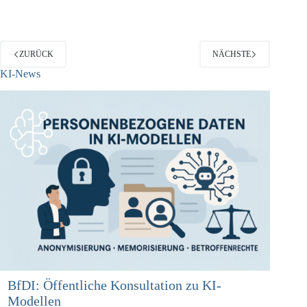
stark zunimmt und so etwa bei der CeBit 2012 schon als…
ZURÜCK
NÄCHSTE
KI-News
BfDI: Öffentliche Konsultation zu KI-