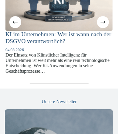
ann nach der
KI-Compliance in der
Versicherungswirtschaft mit DORA,
DSGVO und KI-VO
 für
07.07.2026
n technologische
Die europäische Digitalregulierung hat in den
 seine
vergangenen Jahren eine enorme Komplexität erreic
die insbesondere Unternehmen der Finanz- und
Versicherungswirtschaft vor…
Unsere Newsletter