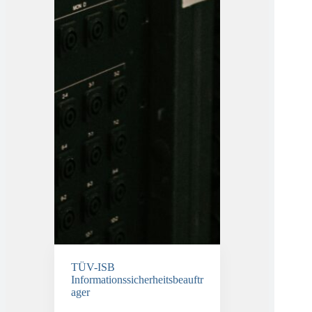
TÜV-ISB
Informationssicherheitsbeauftr
ager