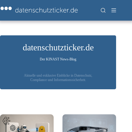
Zum
Inhalt
springen
datenschutzticker.de
Der KINAST News-Blog
Aktuelle und exklusive Einblicke in Datenschutz,
Compliance und Informationssicherheit.