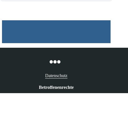
Datenschutz
Betroffenenrechte
Recht auf Auskunft
Recht auf Berichtigung
Recht auf Löschung („Vergessenwerden“)
Recht auf Widerspruch