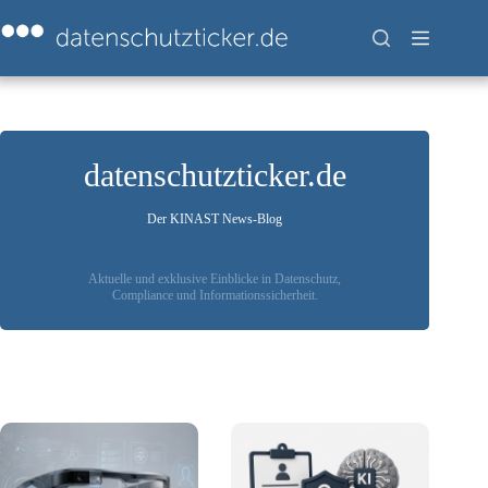
Zum
Inhalt
springen
datenschutzticker.de
Der KINAST News-Blog
Aktuelle und exklusive Einblicke in Datenschutz,
Compliance und Informationssicherheit.