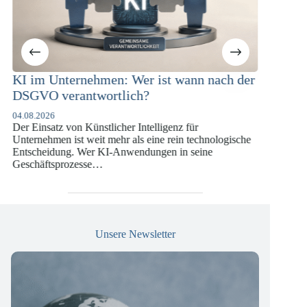
m Unternehmen: Wer ist wann nach der
KI-Complianc
VO verantwortlich?
Versicherung
DSGVO und 
.2026
insatz von Künstlicher Intelligenz für
07.07.2026
nehmen ist weit mehr als eine rein technologische
Die europäische D
heidung. Wer KI-Anwendungen in seine
vergangenen Jahr
äftsprozesse…
die insbesondere
Versicherungswir
Unsere Newsletter