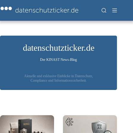
Zum
Inhalt
springen
datenschutzticker.de
Der KINAST News-Blog
Aktuelle und exklusive Einblicke in Datenschutz,
Compliance und Informationssicherheit.