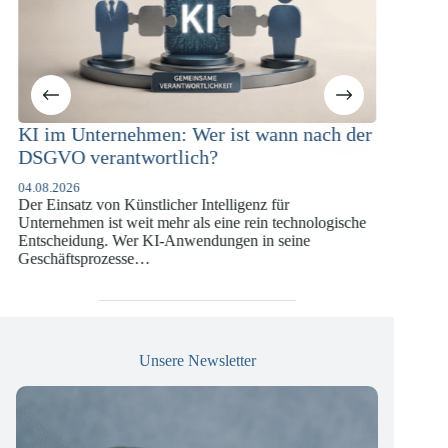
 ist wann nach der
KI-Compliance in der
Versicherungswirtschaft mit DO
DSGVO und KI-VO
elligenz für
07.07.2026
ine rein technologische
Die europäische Digitalregulierung hat in d
ngen in seine
vergangenen Jahren eine enorme Komplexitä
die insbesondere Unternehmen der Finanz-
Versicherungswirtschaft vor…
Unsere Newsletter