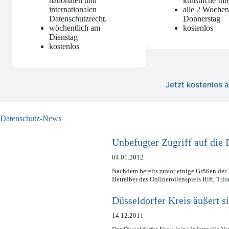
nationalen und
künstliche Int
internationalen
alle 2 Woche
Datenschutzrecht
.
Donnerstag
wöchentlich am
kostenlos
Dienstag
kostenlos
Jetzt kostenlos
Datenschutz-News
Unbefugter Zugriff auf die 
04.01.2012
Nachdem bereits zuvor einige Größen der 
Betreiber des Onlinerollenspiels Rift, Tr
Düsseldorfer Kreis äußert 
14.12.2011