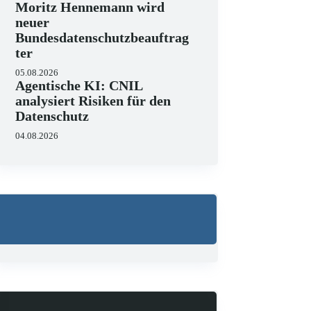
Moritz Hennemann wird
neuer
Bundesdatenschutzbeauftrag
ter
05.08.2026
Agentische KI: CNIL
analysiert Risiken für den
Datenschutz
04.08.2026
Wo liegen die Grenzen 
23.06.2026
KI hält zunehmend Einzug in J
strukturieren, Schriftsätze au
Zugleich zeigen aktuelle…