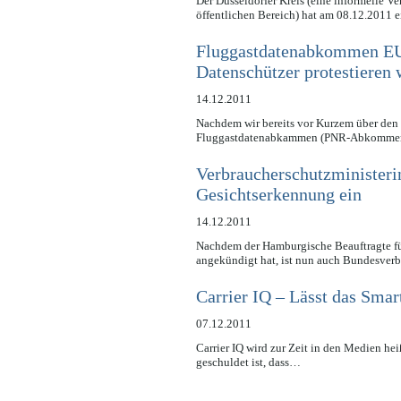
Der Düsseldorfer Kreis (eine informelle V
öffentlichen Bereich) hat am 08.12.2011
Fluggastdatenabkommen EU
Datenschützer protestieren 
14.12.2011
Nachdem wir bereits vor Kurzem über den 
Fluggastdatenabkammen (PNR-Abkommen
Verbraucherschutzministeri
Gesichtserkennung ein
14.12.2011
Nachdem der Hamburgische Beauftragte für
angekündigt hat, ist nun auch Bundesver
Carrier IQ – Lässt das Sma
07.12.2011
Carrier IQ wird zur Zeit in den Medien he
geschuldet ist, dass…