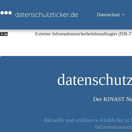
Zum
Inhalt
springen
Datenschutz
Externer Informationssicherheitsbeauftragter (ISB
datenschutz
Der KINAST Ne
Aktuelle und exklusive Einblicke in
Informationssic