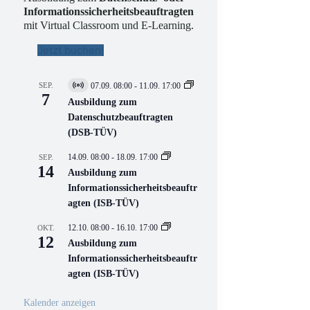
Informationssicherheitsbeauftragten
mit Virtual Classroom und E-Learning.
Jetzt buchen!
SEP.
07.09. 08:00
-
11.09. 17:00
V
7
i
Ausbildung zum
r
Datenschutzbeauftragten
t
(DSB-TÜV)
u
e
l
14.09. 08:00
-
18.09. 17:00
SEP.
l
14
Ausbildung zum
V
Informationssicherheitsbeauftr
e
r
agten (ISB-TÜV)
a
n
12.10. 08:00
-
16.10. 17:00
OKT.
s
12
Ausbildung zum
t
a
Informationssicherheitsbeauftr
l
agten (ISB-TÜV)
t
u
n
Kalender anzeigen