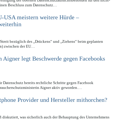
ereinigung der obersten Datenschutzaufsichtsbehörden für den nicht-
 einen Beschluss zum Datenschutz…
-USA meistern weitere Hürde –
weiterhin
Streit bezüglich des „Drückens“ und „Ziehens“ beim geplanten
) zwischen der EU…
n Aigner legt Beschwerde gegen Facebooks
 Datenschutz bereits rechtliche Schritte gegen Facebook
braucherschutzministerin Aigner aktiv geworden.…
rtphone Provider und Hersteller mithorchen?
iß diskutiert, was sicherlich auch der Behauptung des Unternehmens