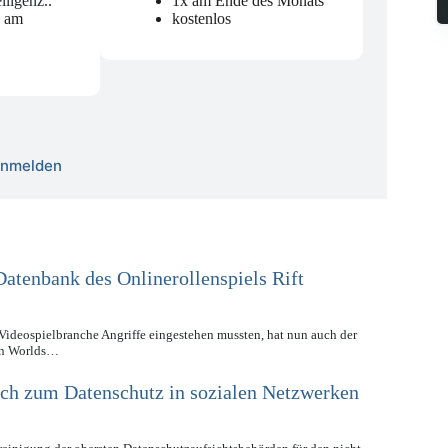
elligenz.
.
1x am Ende des Monats
n am
kostenlos
 anmelden
Datenbank des Onlinerollenspiels Rift
Videospielbranche Angriffe eingestehen mussten, hat nun auch der
ion Worlds…
sich zum Datenschutz in sozialen Netzwerken