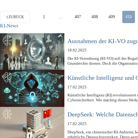
1
…
407
408
409
410
ZURÜCK
KI-News
Ausnahmen der KI-VO zugun
18.02.2025
Die KI-Verordnung (KI-VO) soll der Regul
Grundrechte dienen. Doch die Organisat
Künstliche Intelligenz und 
17.02.2025
Künstliche Intelligenz (KI) revolutioniert
Cybersicherheit. Wie mächtig dieses Wer
DeepSeek: Welche Datenschu
17.02.2025
DeepSeek, ein chinesischer KI-Anbieter, b
erhebliche Datenschutzrisiken. Daten wer