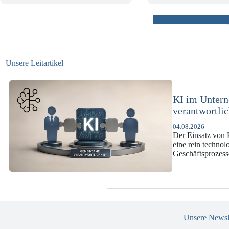
weitere Beiträ
Unsere Leitartikel
KI-Complianc
DSGVO und 
07.07.2026
Die europäische 
enorme Komplexit
und Versicherun
Unsere Newsl