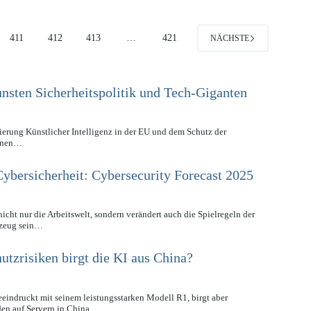
411
412
413
…
421
NÄCHSTE
sten Sicherheitspolitik und Tech-Giganten
ierung Künstlicher Intelligenz in der EU und dem Schutz der
ionen…
Cybersicherheit: Cybersecurity Forecast 2025
 nicht nur die Arbeitswelt, sondern verändert auch die Spielregeln der
kzeug sein…
tzrisiken birgt die KI aus China?
eeindruckt mit seinem leistungsstarken Modell R1, birgt aber
den auf Servern in China…