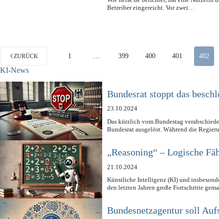
Betreiber eingereicht. Vor zwei…
1
…
399
400
401
402
ZURÜCK
KI-News
Bundesrat stoppt das beschl
23.10.2024
Das kürzlich vom Bundestag verabschiedet
Bundesrat ausgelöst. Während die Regie
„Reasoning“ – Logische Fäh
21.10.2024
Künstliche Intelligenz (KI) und insbeso
den letzten Jahren große Fortschritte ge
Bundesnetzagentur soll Auf