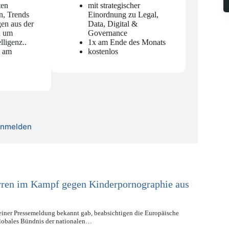
ten
mit strategischer
n, Trends
Einordnung zu Legal,
en aus der
Data, Digital &
d um
Governance
elligenz.
.
1x am Ende des Monats
n am
kostenlos
 anmelden
erren im Kampf gegen Kinderpornographie aus
einer Pressemeldung bekannt gab, beabsichtigen die Europäische
globales Bündnis der nationalen…