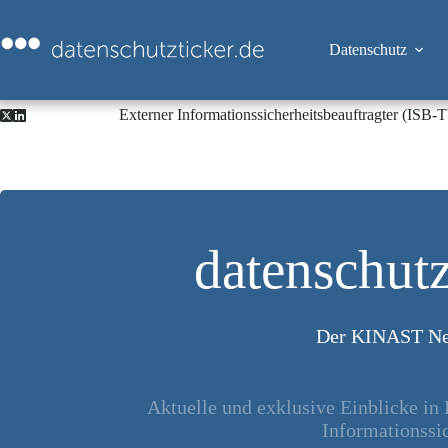
Zum
Inhalt
springen
Datenschutz
Externer Informationssicherheitsbeauftragter (ISB
datenschutz
Der KINAST Ne
Aktuelle und exklusive Einblicke in
Informationssic