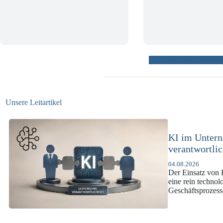
weitere Beiträ
Unsere Leitartikel
KI-Complianc
DSGVO und 
07.07.2026
Die europäische 
enorme Komplexit
und Versicherun