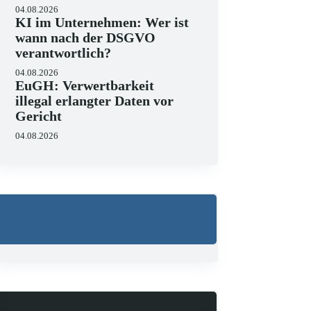
04.08.2026
KI im Unternehmen: Wer ist
wann nach der DSGVO
verantwortlich?
04.08.2026
EuGH: Verwertbarkeit
illegal erlangter Daten vor
Gericht
04.08.2026
Wo liegen die Grenzen 
23.06.2026
KI hält zunehmend Einzug in J
strukturieren, Schriftsätze au
Zugleich zeigen aktuelle…