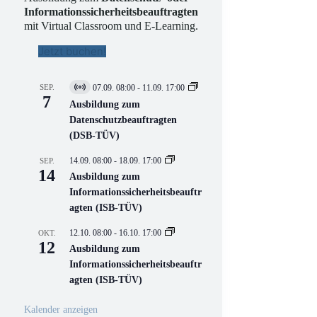
Informationssicherheitsbeauftragten
mit Virtual Classroom und E-Learning.
Jetzt buchen!
SEP.
07.09. 08:00
-
11.09. 17:00
V
7
i
Ausbildung zum
r
Datenschutzbeauftragten
t
(DSB-TÜV)
u
e
l
14.09. 08:00
-
18.09. 17:00
SEP.
l
14
Ausbildung zum
V
Informationssicherheitsbeauftr
e
r
agten (ISB-TÜV)
a
n
12.10. 08:00
-
16.10. 17:00
OKT.
s
12
Ausbildung zum
t
a
Informationssicherheitsbeauftr
l
agten (ISB-TÜV)
t
u
n
Kalender anzeigen