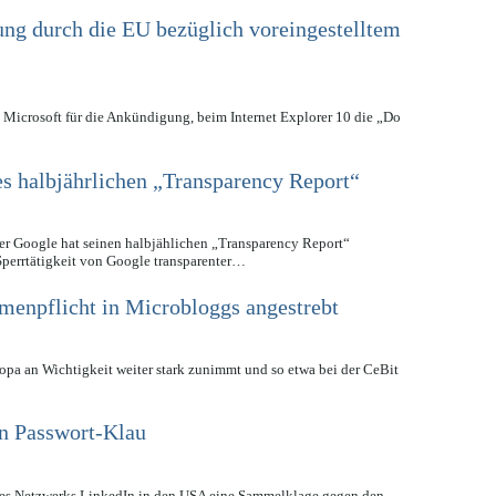
ung durch die EU bezüglich voreingestelltem
te Microsoft für die Ankündigung, beim Internet Explorer 10 die „Do
es halbjährlichen „Transparency Report“
er Google hat seinen halbjählichen „Transparency Report“
 Sperrtätigkeit von Google transparenter…
menpflicht in Microbloggs angestrebt
pa an Wichtigkeit weiter stark zunimmt und so etwa bei der CeBit
n Passwort-Klau
n des Netzwerks LinkedIn in den USA eine Sammelklage gegen den