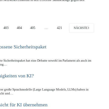
403
404
405
…
421
NÄCHSTE
ossene Sicherheitspaket
e Sicherheitspaket hat eine Debatte sowohl im Parlament als auch im
rung…
igkeiten von KI?
ndere große Sprachmodelle (Large Language Models, LLMs) haben in
macht und…
sicht für KI übernehmen