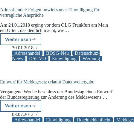
Adresshandel: Folgen unwirksamer Einwilligung für
vertragliche Ansprüche
Am 24.01.2018 erging vor dem OLG Frankfurt am Main
ein Urteil, das deutlich macht, wie…
Weiterlesen
Adresshandel:
Folgen
30.01.2018
unwirksamer
Adresshandel
BDSG-Neu
Datenschutz-
Einwilligung
News
DSGVO
Einwilligung
Werbung
für
vertragliche
Ansprüche
Entwurf für Meldegesetz erlaubt Datenweitergabe
Vergangene Woche beschloss der Bundestag einen Entwurf
der Bundesregierung zur Änderung des Meldewesens,…
Weiterlesen
Entwurf
für
03.07.2012
Meldegesetz
Adresshandel
Einwilligung
Hotelmeldepflicht
Meldeges
erlaubt
Datenweitergabe