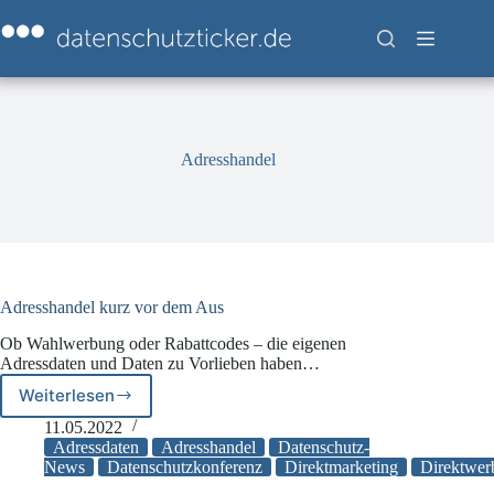
Zum
Inhalt
springen
Adresshandel
Adresshandel kurz vor dem Aus
Ob Wahlwerbung oder Rabattcodes – die eigenen
Adressdaten und Daten zu Vorlieben haben…
Weiterlesen
Adresshandel
kurz
11.05.2022
vor
Adressdaten
Adresshandel
Datenschutz-
dem
News
Datenschutzkonferenz
Direktmarketing
Direktwer
Aus