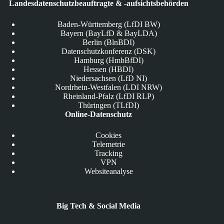
Landesdatenschutzbeauftragte & -aufsichtsbehörden
Baden-Württemberg (LfDI BW)
Bayern (BayLfD & BayLDA)
Berlin (BlnBDI)
Datenschutzkonferenz (DSK)
Hamburg (HmbBfDI)
Hessen (HBDI)
Niedersachsen (LfD NI)
Nordrhein-Westfalen (LDI NRW)
Rheinland-Pfalz (LfDI RLP)
Thüringen (TLfDI)
Online-Datenschutz
Cookies
Telemetrie
Tracking
VPN
Websiteanalyse
Big Tech & Social Media