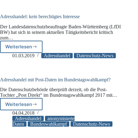
Adresshandel: kein berechtigtes Interesse
Der Landesdatenschutzbeauftragte Baden-Württemberg (LfDI
BW) hat sich in seinem aktuellen Tätigkeitsbericht kritisch
zum…
Weiterlesen
Adresshandel:
kein
01.03.2019
Adresshandel
Datenschutz-News
berechtigtes
Interesse
Adresshandel mit Post-Daten im Bundestagswahlkampf?
Die Datenschutzbehörde überprüft derzeit, ob die Post-
Tochter „Post Direkt“ im Bundestagswahlkampf 2017 mit…
Weiterlesen
Adresshandel
mit
04.04.2018
Post-
Adresshandel
anonymisierte
Daten
Daten
Bundeswahlkampf
Datenschutz-News
im
Bundestagswahlkampf?