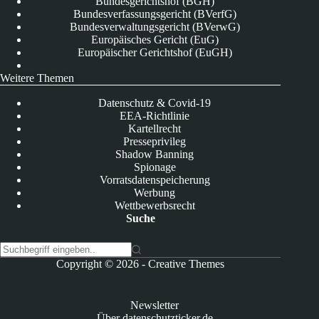
Bundesgerichtshof (BGH)
Bundesverfassungsgericht (BVerfG)
Bundesverwaltungsgericht (BVerwG)
Europäisches Gericht (EuG)
Europäischer Gerichtshof (EuGH)
Weitere Themen
Datenschutz & Covid-19
EEA-Richtlinie
Kartellrecht
Presseprivileg
Shadow Banning
Spionage
Vorratsdatenspeicherung
Werbung
Wettbewerbsrecht
Suche
K
Copyright © 2026 -
Creative Themes
e
i
n
Newsletter
e
Über datenschutzticker.de