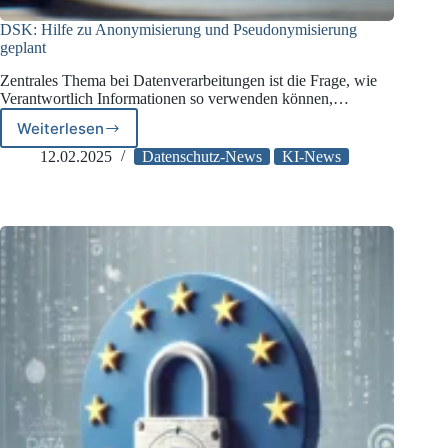
DSK: Hilfe zu Anonymisierung und Pseudonymisierung
geplant
Zentrales Thema bei Datenverarbeitungen ist die Frage, wie
Verantwortlich Informationen so verwenden können,…
Weiterlesen
DSK:
Hilfe
12.02.2025
Datenschutz-News
KI-News
zu
Anonymisierung
und
Pseudonymisierung
geplant