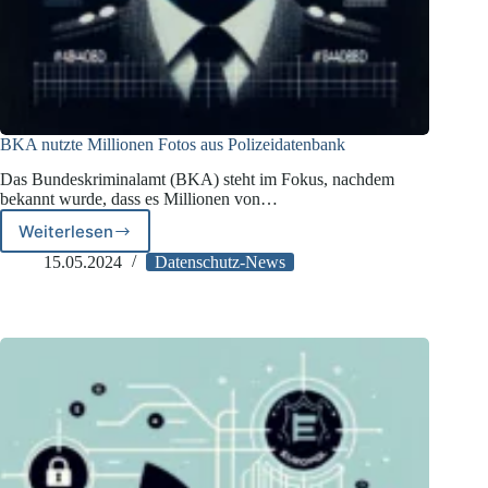
BKA nutzte Millionen Fotos aus Polizeidatenbank
Das Bundeskriminalamt (BKA) steht im Fokus, nachdem
bekannt wurde, dass es Millionen von…
Weiterlesen
BKA
nutzte
15.05.2024
Datenschutz-News
Millionen
Fotos
aus
Polizeidatenbank