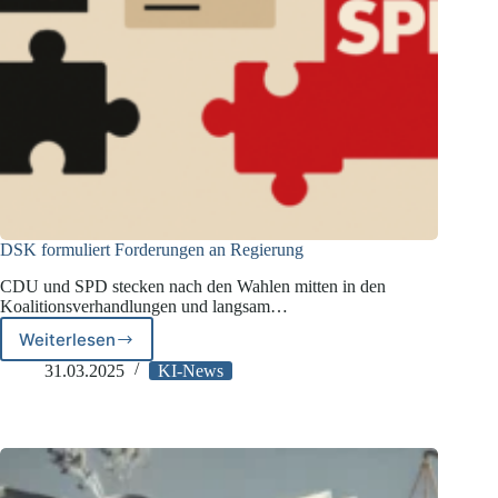
DSK formuliert Forderungen an Regierung
CDU und SPD stecken nach den Wahlen mitten in den
Koalitionsverhandlungen und langsam…
Weiterlesen
DSK
formuliert
31.03.2025
KI-News
Forderungen
an
Regierung