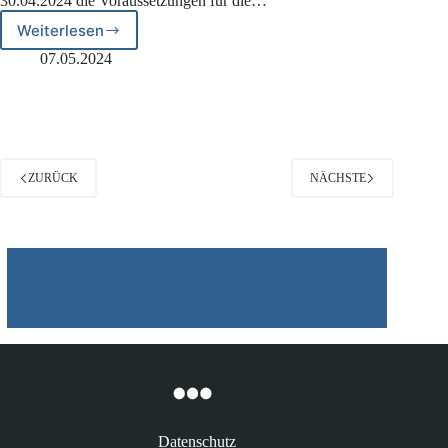
30.04.2024 die Voraussetzungen für die…
Weiterlesen
EuGH
zur
07.05.2024
Verwendung
von
Beweismitteln
aus
EncroChat
ZURÜCK
NÄCHSTE
Datenschutz