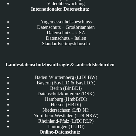
Videoüberwachung
Internationaler Datenschutz
Angemessenheitsbeschluss
Datenschutz – Großbritannien
Datenschutz – USA
Datenschutz – Italien
Standardvertragsklauseln
Landesdatenschutzbeauftragte & -aufsichtsbehörden
Baden-Württemberg (LfDI BW)
Bayern (BayLfD & BayLDA)
Berlin (BlnBDI)
Datenschutzkonferenz (DSK)
Hamburg (HmbBfDI)
Hessen (HBDI)
Niedersachsen (LfD NI)
Nordrhein-Westfalen (LDI NRW)
Rheinland-Pfalz (LfDI RLP)
Thüringen (TLfDI)
Online-Datenschutz