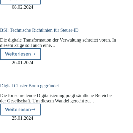
EuGH
über
08.02.2024
lebenslange
Speicherung
von
biometrischen
BSI: Technische Richtlinien für Steuer-ID
Daten
Die digitale Transformation der Verwaltung schreitet voran. In
diesem Zuge soll auch eine…
Weiterlesen
BSI:
Technische
26.01.2024
Richtlinien
für
Steuer-
ID
Digital Cluster Bonn gegründet
Die fortschreitende Digitalisierung prägt sämtliche Bereiche
der Gesellschaft. Um diesem Wandel gerecht zu…
Weiterlesen
Digital
Cluster
25.01.2024
Bonn
gegründet