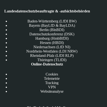
Landesdatenschutzbeauftragte & -aufsichtsbehörden
Baden-Württemberg (LfDI BW)
Bayern (BayLfD & BayLDA)
Berlin (BlnBDI)
Datenschutzkonferenz (DSK)
Hamburg (HmbBfDI)
Hessen (HBDI)
Niedersachsen (LfD NI)
Nordrhein-Westfalen (LDI NRW)
Rheinland-Pfalz (LfDI RLP)
Thüringen (TLfDI)
Online-Datenschutz
Cookies
Telemetrie
Tracking
VPN
Websiteanalyse