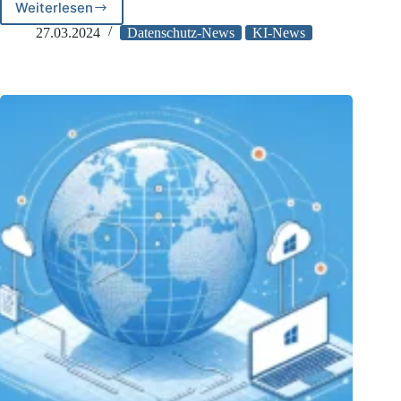
Weiterlesen
32.
Tätigkeitsbericht
27.03.2024
Datenschutz-News
KI-News
der
BfDI