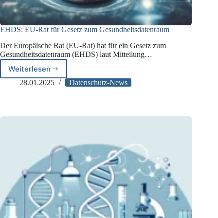
EHDS: EU-Rat für Gesetz zum Gesundheitsdatenraum
Der Europäische Rat (EU-Rat) hat für ein Gesetz zum
Gesundheitsdatenraum (EHDS) laut Mitteilung…
Weiterlesen
EHDS:
EU-
28.01.2025
Datenschutz-News
Rat
für
Gesetz
zum
Gesundheitsdatenraum