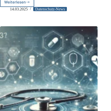
Weiterlesen
Umsetzungsfristen
für
14.03.2025
Datenschutz-News
European
Health
Data
Space