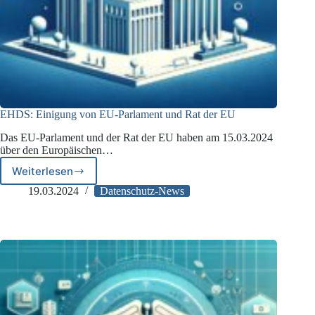
EHDS: Einigung von EU-Parlament und Rat der EU
Das EU-Parlament und der Rat der EU haben am 15.03.2024
über den Europäischen…
Weiterlesen
EHDS:
Einigung
19.03.2024
Datenschutz-News
von
EU-
Parlament
und
Rat
der
EU