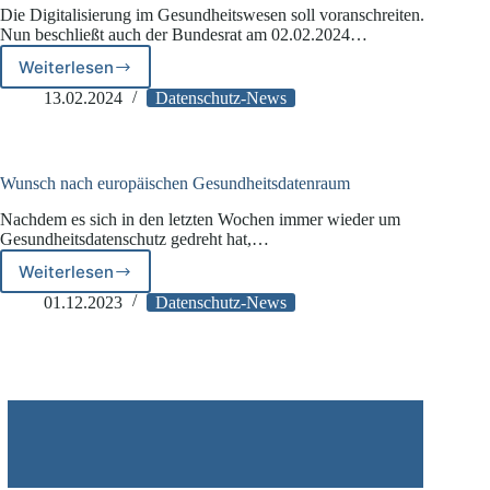
Die Digitalisierung im Gesundheitswesen soll voranschreiten.
Nun beschließt auch der Bundesrat am 02.02.2024…
Weiterlesen
Bundesrat
beschließt
13.02.2024
Datenschutz-News
die
digitalen
Gesundheitsgesetze
Wunsch nach europäischen Gesundheitsdatenraum
Nachdem es sich in den letzten Wochen immer wieder um
Gesundheitsdatenschutz gedreht hat,…
Weiterlesen
Wunsch
nach
01.12.2023
Datenschutz-News
europäischen
Gesundheitsdatenraum