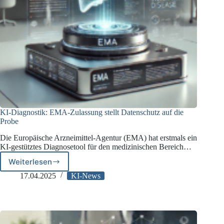
KI-Diagnostik: EMA-Zulassung stellt Datenschutz auf die
Probe
Die Europäische Arzneimittel-Agentur (EMA) hat erstmals ein
KI-gestütztes Diagnosetool für den medizinischen Bereich…
Weiterlesen
KI-
Diagnostik:
17.04.2025
KI-News
EMA-
Zulassung
stellt
Datenschutz
auf