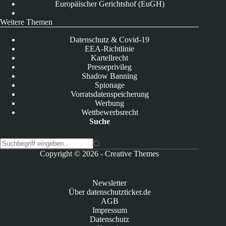
Europäischer Gerichtshof (EuGH)
Weitere Themen
Datenschutz & Covid-19
EEA-Richtlinie
Kartellrecht
Presseprivileg
Shadow Banning
Spionage
Vorratsdatenspeicherung
Werbung
Wettbewerbsrecht
Suche
K
Copyright © 2026 -
Creative Themes
e
i
n
Newsletter
e
Über datenschutzticker.de
E
AGB
r
Impressum
g
Datenschutz
e