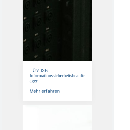
TÜV-ISB
Informationssicherheitsbeauftr
ager
Mehr erfahren