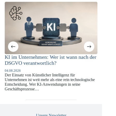
m Unternehmen: Wer ist wann nach der
KI-Complianc
VO verantwortlich?
Versicherung
DSGVO und 
.2026
insatz von Künstlicher Intelligenz für
07.07.2026
nehmen ist weit mehr als eine rein technologische
Die europäische D
heidung. Wer KI-Anwendungen in seine
vergangenen Jahr
äftsprozesse…
die insbesondere
Versicherungswir