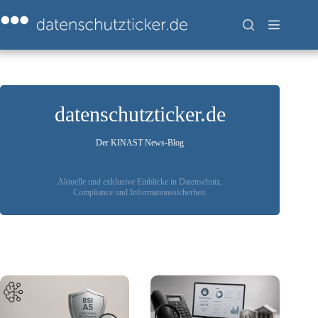
Zum
Inhalt
springen
datenschutzticker.de
Der KINAST News-Blog
Aktuelle und exklusive Einblicke in Datenschutz,
Compliance und Informationssicherheit.