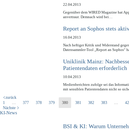
22.04.2013
Gegenüber dem WIRED Magazine hat Apple j
anvertraut. Demnach wird bei…
Report an Sophos stets akti
16.04.2013
Nach heftiger Kritik und Widerstand ge
Datensammler-Tool „Report an Sophos“ ha
Uniklinik Mainz: Nachbesser
Patientendaten erforderlich
10.04.2013
Medienberichten zufolge sei das Informat
mit sensiblen Patientendaten nicht so si
zurück
1
…
377
378
379
380
381
382
383
…
42
Nächste
KI-News
BSI & KI: Warum Unternehm