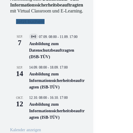
Informationssicherheitsbeauftragten
mit Virtual Classroom und E-Learning.
Jetzt buchen!
SEP.
07.09. 08:00
-
11.09. 17:00
V
7
i
Ausbildung zum
r
Datenschutzbeauftragten
t
(DSB-TÜV)
u
e
l
14.09. 08:00
-
18.09. 17:00
SEP.
l
14
Ausbildung zum
V
Informationssicherheitsbeauftr
e
r
agten (ISB-TÜV)
a
n
12.10. 08:00
-
16.10. 17:00
OKT.
s
12
Ausbildung zum
t
a
Informationssicherheitsbeauftr
l
agten (ISB-TÜV)
t
u
n
Kalender anzeigen