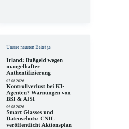
g
KI-Compliance in der 
DSGVO und KI-VO
07.07.2026
Unsere neusten Beiträge
Die europäische Digitalreguli
enorme Komplexität erreicht, 
Irland: Bußgeld wegen
und Versicherungswirtschaft 
mangelhafter
Authentifizierung
07.08.2026
Kontrollverlust bei KI-
Agenten? Warnungen von
BSI & AISI
06.08.2026
Smart Glasses und
Datenschutz: CNIL
veröffentlicht Aktionsplan