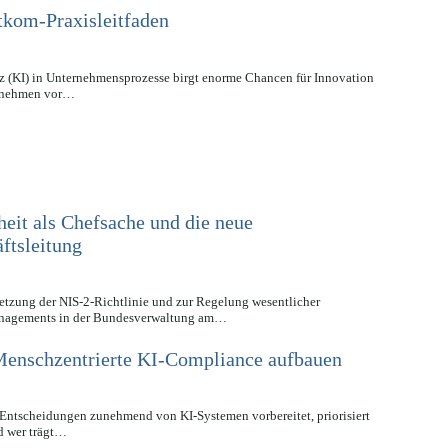
tkom-Praxisleitfaden
enz (KI) in Unternehmensprozesse birgt enorme Chancen für Innovation
ternehmen vor…
it als Chefsache und die neue
ftsleitung
etzung der NIS-2-Richtlinie und zur Regelung wesentlicher
anagements in der Bundesverwaltung am…
: Menschzentrierte KI-Compliance aufbauen
 Entscheidungen zunehmend von KI-Systemen vorbereitet, priorisiert
d wer trägt…