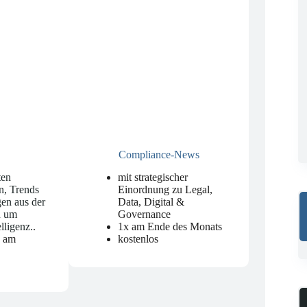
Compliance-News
ten
mit strategischer
n, Trends
Einordnung zu Legal,
en aus der
Data, Digital &
d um
Governance
elligenz.
.
1x am Ende des Monats
n am
kostenlos