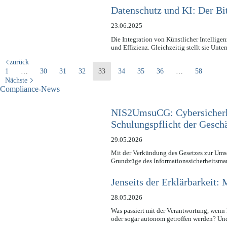
Datenschutz und KI: Der Bi
23.06.2025
Die Integration von Künstlicher Intellig
und Effizienz. Gleichzeitig stellt sie Un
zurück
1
…
30
31
32
33
34
35
36
…
58
Nächste
Compliance-News
NIS2UmsuCG: Cybersicherhe
Schulungspflicht der Geschä
29.05.2026
Mit der Verkündung des Gesetzes zur Ums
Grundzüge des Informationssicherheitsm
Jenseits der Erklärbarkeit
28.05.2026
Was passiert mit der Verantwortung, wenn
oder sogar autonom getroffen werden? Un