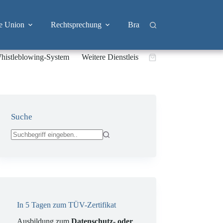
e Union
Rechtsprechung
Branchen
Big Tech & 
histleblowing-System
Weitere Dienstleistungen
Warenkorb
Suche
Keine
Ergebnisse
In 5 Tagen zum TÜV-Zertifikat
Ausbildung zum
Datenschutz- oder