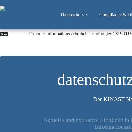
Zum
Inhalt
springen
Datenschutz
Compliance & Dig
Externer Informationssicherheitsbeauftragter (ISB-TÜ
datenschutz
Der KINAST Ne
Aktuelle und exklusive Einblicke in
Informationssic