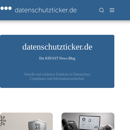
Zum
Inhalt
springen
datenschutzticker.de
Der KINAST News-Blog
Aktuelle und exklusive Einblicke in Datenschutz,
Compliance und Informationssicherheit.