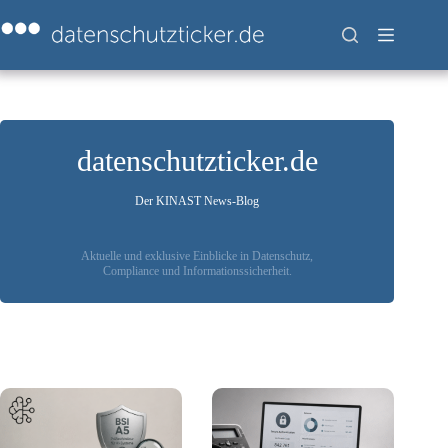
Zum
Inhalt
springen
datenschutzticker.de
Der KINAST News-Blog
Aktuelle und exklusive Einblicke in Datenschutz,
Compliance und Informationssicherheit.