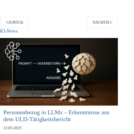
ZURÜCK
NÄCHSTE
KI-News
Personenbezug in LLMs – Erkenntnisse aus
dem ULD-Tätigkeitsbericht