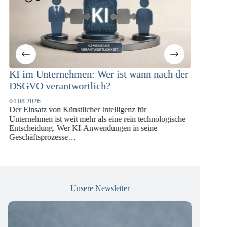
m Unternehmen: Wer ist wann nach der
KI-Complianc
VO verantwortlich?
Versicherung
DSGVO und 
.2026
insatz von Künstlicher Intelligenz für
07.07.2026
nehmen ist weit mehr als eine rein technologische
Die europäische D
heidung. Wer KI-Anwendungen in seine
vergangenen Jahr
äftsprozesse…
die insbesondere
Versicherungswir
Unsere Newsletter