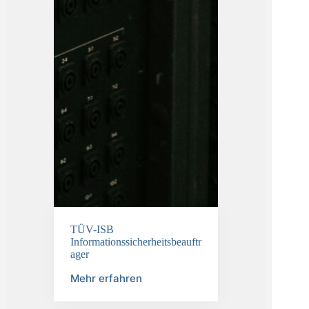
TÜV-ISB
Informationssicherheitsbeauftr
ager
Mehr erfahren