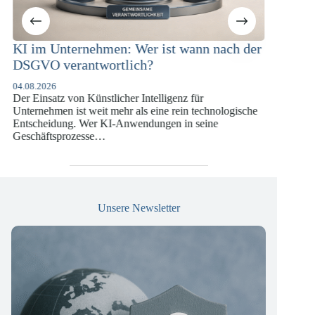
ternehmen: Wer ist wann nach der
KI-Compliance in 
rantwortlich?
Versicherungswir
DSGVO und KI-
von Künstlicher Intelligenz für
07.07.2026
 ist weit mehr als eine rein technologische
Die europäische Digital
ng. Wer KI-Anwendungen in seine
vergangenen Jahren ein
rozesse…
die insbesondere Unter
Versicherungswirtschaf
Unsere Newsletter