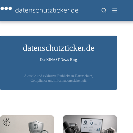
Zum
Inhalt
springen
datenschutzticker.de
Der KINAST News-Blog
Aktuelle und exklusive Einblicke in Datenschutz,
Compliance und Informationssicherheit.