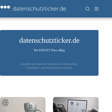
Zum
Inhalt
springen
datenschutzticker.de
Der KINAST News-Blog
Aktuelle und exklusive Einblicke in Datenschutz,
Compliance und Informationssicherheit.