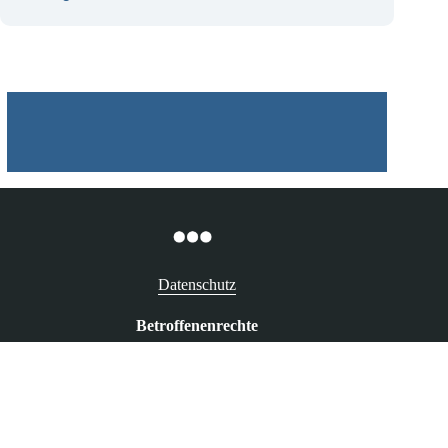
Angebot anfordern
Datenschutz
Betroffenenrechte
Recht auf Auskunft
Recht auf Berichtigung
Recht auf Löschung („Vergessenwerden“)
Recht auf Widerspruch