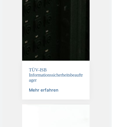
TÜV-ISB
Informationssicherheitsbeauftr
ager
Mehr erfahren