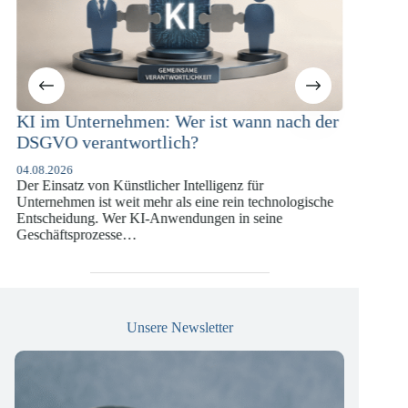
t wann nach der
KI-Compliance in der
Versicherungswirtschaft mit DORA,
DSGVO und KI-VO
enz für
07.07.2026
rein technologische
Die europäische Digitalregulierung hat in den
n in seine
vergangenen Jahren eine enorme Komplexität er
die insbesondere Unternehmen der Finanz- und
Versicherungswirtschaft vor…
Unsere Newsletter