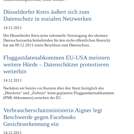
Angriffe eingestehen mussten, hat nun auch der Betreiber des
Onlinerollenspiels Rift, Trion Worlds…
Düsseldorfer Kreis äußert sich zum
Datenschutz in sozialen Netzwerken
14.12.2011
Der Düsseldorfer Kreis (eine informelle Vereinigung der obersten
Datenschutzaufsichtsbehörden für den nicht-öffentlichen Bereich)
hat am 08.12.2011 einen Beschluss zum Datenschutz…
Fluggastdatenabkommen EU-USA meistern
weitere Hürde – Datenschützer protestieren
weiterhin
14.12.2011
Nachdem wir bereits vor Kurzem über den Streit bezüglich des
„Drückens“ und „Ziehens“ beim geplanten Fluggastdatenabkammen
(PNR-Abkommen) zwischen der EU…
Verbraucherschutzministerin Aigner legt
Beschwerde gegen Facebooks
Gesichtserkennung ein