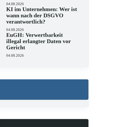
04.08.2026
KI im Unternehmen: Wer ist
wann nach der DSGVO
verantwortlich?
04.08.2026
EuGH: Verwertbarkeit
illegal erlangter Daten vor
KI-Compliance in der 
Gericht
DSGVO und KI-VO
04.08.2026
07.07.2026
Die europäische Digitalreguli
enorme Komplexität erreicht, 
und Versicherungswirtschaft 