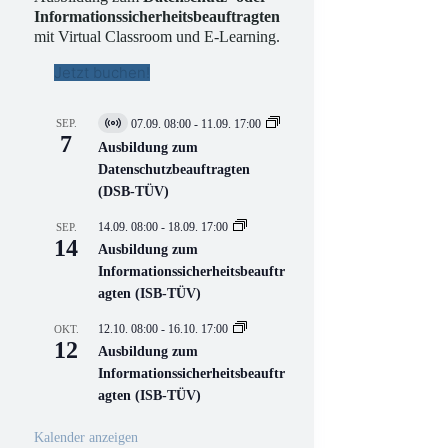
Informationssicherheitsbeauftragten
mit Virtual Classroom und E-Learning.
Jetzt buchen!
SEP.
07.09. 08:00
-
11.09. 17:00
V
7
i
Ausbildung zum
r
Datenschutzbeauftragten
t
(DSB-TÜV)
u
e
l
14.09. 08:00
-
18.09. 17:00
SEP.
l
14
Ausbildung zum
V
Informationssicherheitsbeauftr
e
r
agten (ISB-TÜV)
a
n
12.10. 08:00
-
16.10. 17:00
OKT.
s
12
Ausbildung zum
t
a
Informationssicherheitsbeauftr
l
agten (ISB-TÜV)
t
u
n
Kalender anzeigen