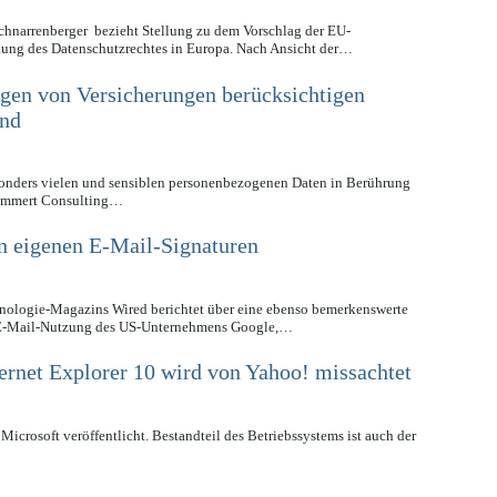
chnarrenberger bezieht Stellung zu dem Vorschlag der EU-
kung des Datenschutzrechtes in Europa. Nach Ansicht der…
ngen von Versicherungen berücksichtigen
end
onders vielen und sensiblen personenbezogenen Daten in Berührung
Mummert Consulting…
in eigenen E-Mail-Signaturen
ologie-Magazins Wired berichtet über eine ebenso bemerkenswerte
r E-Mail-Nutzung des US-Unternehmens Google,…
ernet Explorer 10 wird von Yahoo! missachtet
rosoft veröffentlicht. Bestandteil des Betriebssystems ist auch der