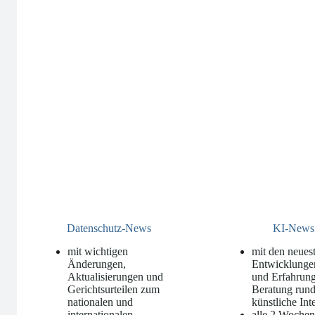
Datenschutz-News
KI-News
mit wichtigen
mit den neues
Änderungen,
Entwicklunge
Aktualisierungen und
und Erfahrung
Gerichtsurteilen zum
Beratung run
nationalen und
künstliche Int
internationalen
alle 2 Woche