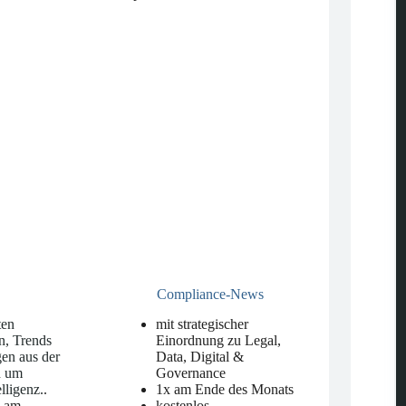
Compliance-News
ten
mit strategischer
n, Trends
Einordnung zu Legal,
en aus der
Data, Digital &
d um
Governance
elligenz.
.
1x am Ende des Monats
n am
kostenlos