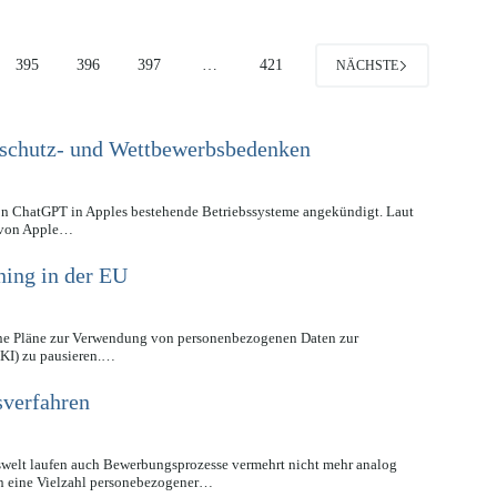
395
396
397
…
421
NÄCHSTE
nschutz- und Wettbewerbsbedenken
on ChatGPT in Apples bestehende Betriebssysteme angekündigt. Laut
n von Apple…
ning in der EU
ine Pläne zur Verwendung von personenbezogenen Daten zur
(KI) zu pausieren.…
verfahren
tswelt laufen auch Bewerbungsprozesse vermehrt nicht mehr analog
n eine Vielzahl personebezogener…