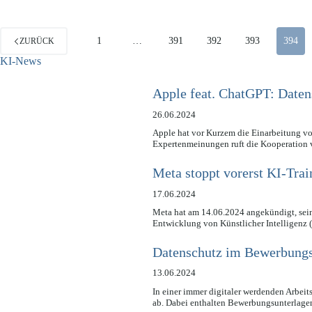
1
…
391
392
393
394
ZURÜCK
KI-News
Apple feat. ChatGPT: Date
26.06.2024
Apple hat vor Kurzem die Einarbeitung v
Expertenmeinungen ruft die Kooperatio
Meta stoppt vorerst KI-Trai
17.06.2024
Meta hat am 14.06.2024 angekündigt, se
Entwicklung von Künstlicher Intelligenz 
Datenschutz im Bewerbungs
13.06.2024
In einer immer digitaler werdenden Arbei
ab. Dabei enthalten Bewerbungsunterlage