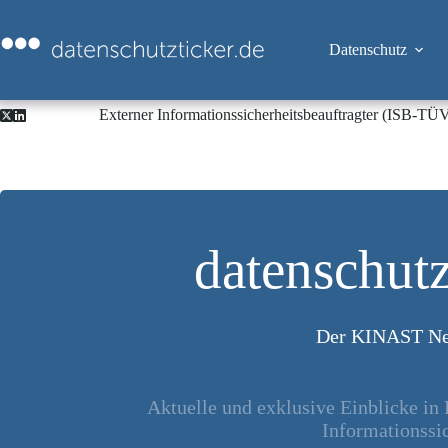
Zum
Inhalt
springen
Datenschutz
Externer Informationssicherheitsbeauftragter (ISB-TÜ
datenschutz
Der KINAST Ne
Aktuelle und exklusive Einblicke in
Informationssic