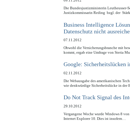
09.11.2012
Die Bundesjustizministerin Leutheusser-S
Justizkommissarin Reding bzgl. der Stär
Business Intelligence Lösu
Datenschutz nicht ausreich
07.11.2012
Obwohl die Versicherungsbranche mit bes
kommt, ergab eine Umfrage von Steria 
Google: Sicherheitslücken 
02.11.2012
Die Webausgabe des amerikanischen Techn
wie denkwürdige Sicherheitslücke in de
Do Not Track Signal des Int
29.10.2012
Vergangene Woche wurde Windows 8 von Mic
Internet Explorer 10. Dies ist insofern…