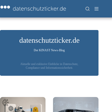
Zum
Inhalt
springen
datenschutzticker.de
Der KINAST News-Blog
Aktuelle und exklusive Einblicke in Datenschutz,
Compliance und Informationssicherheit.