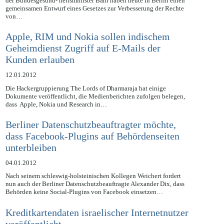
Die Bundesjustiziministerin Leutheusser-Schnarrenberger und
der Bundesgesund- heitsminister Bahr haben heute in Berlin einen
gemeinsamen Entwurf eines Gesetzes zur Verbesserung der Rechte
von…
Apple, RIM und Nokia sollen indischem
Geheimdienst Zugriff auf E-Mails der
Kunden erlauben
12.01.2012
Die Hackergruppierung The Lords of Dharmaraja hat einige
Dokumente veröffentlicht, die Medienberichten zufolgen belegen,
dass Apple, Nokia und Research in…
Berliner Datenschutzbeauftragter möchte,
dass Facebook-Plugins auf Behördenseiten
unterbleiben
04.01.2012
Nach seinem schleswig-holsteinischen Kollegen Weichert fordert
nun auch der Berliner Datenschutzbeauftragte Alexander Dix, dass
Behörden keine Social-Plugins von Facebook einsetzen…
Kreditkartendaten israelischer Internetnutzer