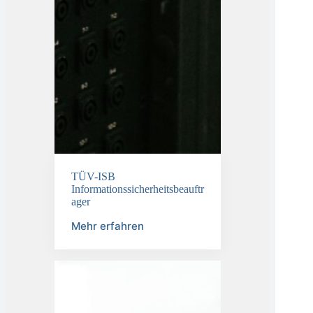
TÜV-ISB
Informationssicherheitsbeauftr
ager
Mehr erfahren