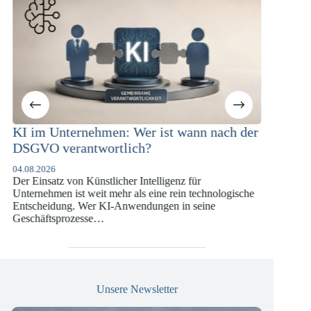
: Wer ist wann nach der
KI-Compliance in der
lich?
Versicherungswirtschaft m
DSGVO und KI-VO
her Intelligenz für
07.07.2026
hr als eine rein technologische
Die europäische Digitalregulierung 
Anwendungen in seine
vergangenen Jahren eine enorme Kom
die insbesondere Unternehmen der 
Versicherungswirtschaft vor…
Unsere Newsletter