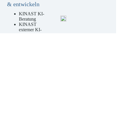
rechtssicher nutzen
& entwickeln
KINAST KI-
Beratung
KINAST
externer KI-
Beauftragter
KINAST KI-
Kompetenz-
Schulungen
Jetzt unverbindliches
Angebot anfordern