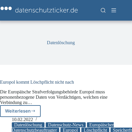
Zum
Inhalt
springen
Datenlöschung
Europol kommt Löschpflicht nicht nach
Die Europäische Strafverfolgungsbehörde Europol muss
personenbezogene Daten von Verdächtigen, welchen eine
Verbindung zu…
Weiterlesen
Europol
kommt
10.02.2022
Löschpflicht
Datenlöschung
Datenschutz-News
Europäischer
nicht
Datenschutzbeauftragter
Europol
Löschpflicht
Speicherfr