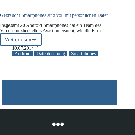
wieder
meinen
herstellbar
Daten?
Gebraucht-Smartphones sind voll mit persönlichen Daten
Insgesamt 20 Android-Smartphones hat ein Team des
Virenschutzherstellers Avast untersucht, wie die Firma…
Weiterlesen
Gebraucht-
Smartphones
10.07.2014
sind
Android
Datenlöschung
Smartphones
voll
mit
persönlichen
Daten