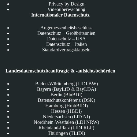
Privacy by Design
Videoüberwachung
Internationaler Datenschutz
Angemessenheitsbeschluss
Datenschutz – Großbritannien
Datenschutz – USA
Datenschutz – Italien
Standardvertragsklauseln
Landesdatenschutzbeauftragte & -aufsichtsbehörden
Baden-Württemberg (LfDI BW)
Bayern (BayLfD & BayLDA)
Berlin (BlnBDI)
Datenschutzkonferenz (DSK)
Hamburg (HmbBfDI)
Hessen (HBDI)
Niedersachsen (LfD NI)
Nordrhein-Westfalen (LDI NRW)
Rheinland-Pfalz (LfDI RLP)
Thüringen (TLfDI)