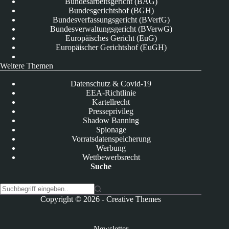
Bundesarbeitsgericht (BAG)
Bundesgerichtshof (BGH)
Bundesverfassungsgericht (BVerfG)
Bundesverwaltungsgericht (BVerwG)
Europäisches Gericht (EuG)
Europäischer Gerichtshof (EuGH)
Weitere Themen
Datenschutz & Covid-19
EEA-Richtlinie
Kartellrecht
Presseprivileg
Shadow Banning
Spionage
Vorratsdatenspeicherung
Werbung
Wettbewerbsrecht
Suche
K
Copyright © 2026 -
Creative Themes
e
i
n
Newsletter