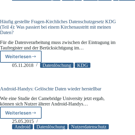
nach
Häufig gestellte Fragen-Kirchliches Datenschutzgesetz KDG
(Teil 4): Was passiert bei einem Kirchenaustritt mit meinen
Daten?
Für die Datenverarbeitung muss zwischen der Eintragung im
Taufregister und der Berücksichtigung im…
Weiterlesen
Häufig
gestellte
05.11.2018
Datenlöschung
KDG
Fragen-
Kirchliches
Datenschutzgesetz
KDG
Android-Handys: Gelöschte Daten wieder herstellbar
(Teil
Wie eine Studie der Camebridge University jetzt ergab,
4):
können sich Nutzer älterer Android-Handys…
Was
passiert
Weiterlesen
Android-
bei
Handys:
25.05.2015
einem
Gelöschte
Android
Datenlöschung
Nutzerdatenschutz
Kirchenaustritt
Daten
mit