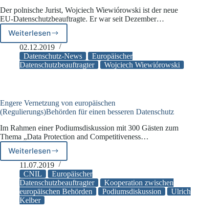
ein
Der polnische Jurist, Wojciech Wiewiórowski ist der neue
EU-Datenschutzbeauftragte. Er war seit Dezember…
Weiterlesen
EU-
Parlament
02.12.2019
bestätigt
Datenschutz-News
Europäischer
den
Datenschutzbeauftragter
Wojciech Wiewiórowski
neuen
EU-
Datenschutzbeauftragten
Engere Vernetzung von europäischen
(Regulierungs)Behörden für einen besseren Datenschutz
Im Rahmen einer Podiumsdiskussion mit 300 Gästen zum
Thema „Data Protection and Competitiveness…
Weiterlesen
Engere
Vernetzung
11.07.2019
von
CNIL
Europäischer
europäischen
Datenschutzbeauftragter
Kooperation zwischen
europäischen Behörden
Podiumsdiskussion
Ulrich
(Regulierungs)Behörden
Kelber
für
einen