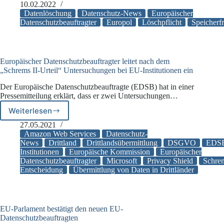
kommt
10.02.2022
Löschpflicht
Datenlöschung
Datenschutz-News
Europäischer
nicht
Datenschutzbeauftragter
Europol
Löschpflicht
Speicherfr
nach
Europäischer Datenschutzbeauftragter leitet nach dem
„Schrems II-Urteil“ Untersuchungen bei EU-Institutionen ein
Der Europäische Datenschutzbeauftragte (EDSB) hat in einer
Pressemitteilung erklärt, dass er zwei Untersuchungen…
Weiterlesen
Europäischer
Datenschutzbeauftragter
27.05.2021
leitet
Amazon Web Services
Datenschutz-
nach
News
Drittland
Drittlandsübermittlung
DSGVO
EDS
Institutionen
Europäische Kommission
Europäischer
dem
Datenschutzbeauftragter
Microsoft
Privacy Shield
Schrem
„Schrems
Entscheidung
Übermittlung von Daten in Drittländer
II-
Urteil“
Untersuchungen
bei
EU-Parlament bestätigt den neuen EU-
EU-
Datenschutzbeauftragten
Institutionen