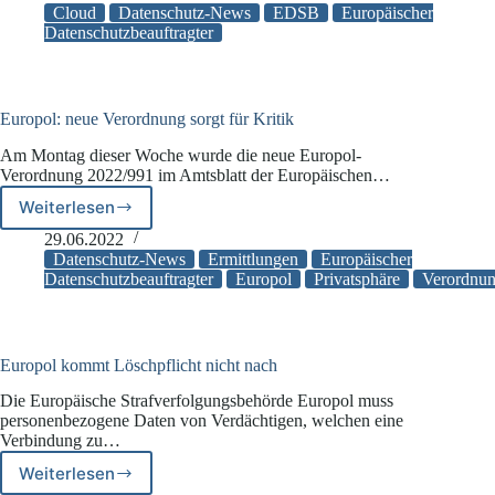
schließt
Cloud
Datenschutz-News
EDSB
Europäischer
Rahmenvertrag
Datenschutzbeauftragter
für
Nutzung
von
Nextcloud
Europol: neue Verordnung sorgt für Kritik
und
Am Montag dieser Woche wurde die neue Europol-
LibreOffice
Verordnung 2022/991 im Amtsblatt der Europäischen…
in
EU-
Weiterlesen
Europol:
Institutionen
neue
29.06.2022
Verordnung
Datenschutz-News
Ermittlungen
Europäischer
sorgt
Datenschutzbeauftragter
Europol
Privatsphäre
Verordnu
für
Kritik
Europol kommt Löschpflicht nicht nach
Die Europäische Strafverfolgungsbehörde Europol muss
personenbezogene Daten von Verdächtigen, welchen eine
Verbindung zu…
Weiterlesen
Europol