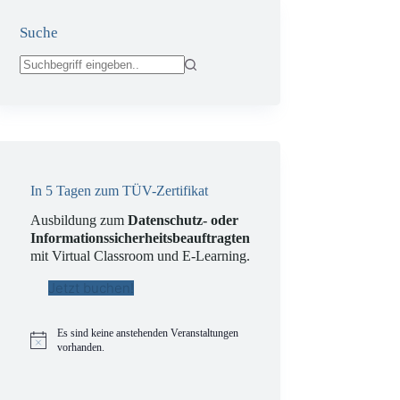
Suche
Keine
Ergebnisse
In 5 Tagen zum TÜV-Zertifikat
Ausbildung zum
Datenschutz- oder
Informationssicherheitsbeauftragten
mit Virtual Classroom und E-Learning.
Jetzt buchen!
Es sind keine anstehenden Veranstaltungen
H
vorhanden.
i
n
w