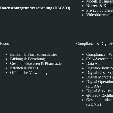
Mobile Business
Nutzer- & Kund
Datenschutzgrundverordnung (DSGVO)
Privacy by Desi
Videoüberwach
Branchen
Compliance & Digitale
Banken & Finanzdienstleister
Compliance - Wh
Bildung & Forschung
CSA-Verordnung
Gesundheitswesen & Pharmazie
Data Act
Kirchen & NPOs
Digitale-Dienst
Öffentliche Verwaltung
Digital-Gesetz (
Digital Market
Digital Operatio
(DORA)
Digital Service
ePrivacy-Richtli
Gesundheitsdate
(GDNG)