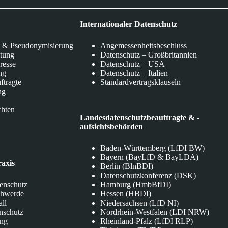
Internationaler Datenschutz
 & Pseudonymisierung
Angemessenheitsbeschluss
itung
Datenschutz – Großbritannien
eresse
Datenschutz – USA
ng
Datenschutz – Italien
ftragte
Standardvertragsklauseln
ng
chten
Landesdatenschutzbeauftragte & -
aufsichtsbehörden
Baden-Württemberg (LfDI BW)
Bayern (BayLfD & BayLDA)
raxis
Berlin (BlnBDI)
Datenschutzkonferenz (DSK)
tenschutz
Hamburg (HmbBfDI)
chwerde
Hessen (HBDI)
all
Niedersachsen (LfD NI)
nschutz
Nordrhein-Westfalen (LDI NRW)
ung
Rheinland-Pfalz (LfDI RLP)