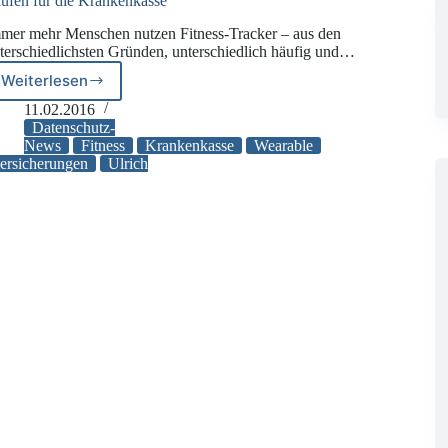
ufen für die Krankenkasse
mer mehr Menschen nutzen Fitness-Tracker – aus den
terschiedlichsten Gründen, unterschiedlich häufig und…
Weiterlesen
Laufen
für
11.02.2016
die
Datenschutz-
Krankenkasse
News
Fitness
Krankenkasse
Wearable
ersicherungen
Ulrich