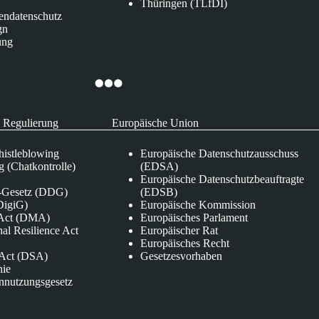
Thüringen (TLfDI)
endatenschutz
gn
ung
 Regulierung
Europäische Union
istleblowing
Europäische Datenschutzausschuss
 (Chatkontrolle)
(EDSA)
Europäische Datenschutzbeauftragte
e-Gesetz (DDG)
(EDSB)
DigiG)
Europäische Kommission
s Act (DMA)
Europäisches Parlament
nal Resilience Act
Europäischer Rat
Europäisches Recht
s Act (DSA)
Gesetzesvorhaben
nie
nnutzungsgesetz