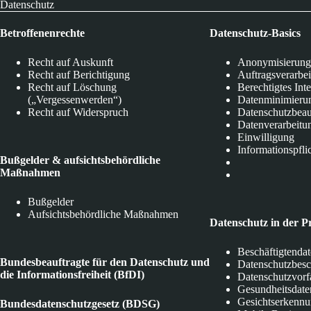
Datenschutz
Betroffenenrechte
Datenschutz-Basics
Recht auf Auskunft
Anonymisierung
Recht auf Berichtigung
Auftragsverarbe
Recht auf Löschung
Berechtigtes Int
(„Vergessenwerden“)
Datenminimieru
Recht auf Widerspruch
Datenschutzbeau
Datenverarbeitu
Einwilligung
Informationspfli
Bußgelder & aufsichtsbehördliche
Maßnahmen
Bußgelder
Aufsichtsbehördliche Maßnahmen
Datenschutz in der P
Beschäftigtenda
Bundesbeauftragte für den Datenschutz und
Datenschutzbes
die Informationsfreiheit (BfDI)
Datenschutzvorf
Gesundheitsdate
Gesichtserkenn
Bundesdatenschutzgesetz (BDSG)