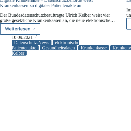
Digitale Krankenakte – Datenschutzbehörde weist
La
Krankenkassen zu digitaler Patientenakte an
Im
Der Bundesdatenschutzbeauftragte Ulrich Kelber weist vier
un
große gesetzliche Krankenkassen an, die neue elektronische…
Weiterlesen
Digitale
Krankenakte
10.09.2021
–
Datenschutz-News
elektronische
Datenschutzbehörde
Patientenakte
Gesundheitsdaten
Krankenkasse
Krankenv
Kelber
weist
Krankenkassen
zu
digitaler
Patientenakte
an