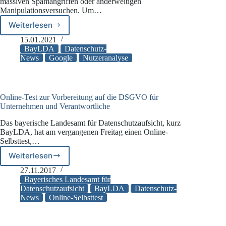
massiven Spamangriffen oder anderweitigen
Manipulationsversuchen. Um…
Weiterlesen
Datenschutzproblem
mit
15.01.2021
„reCAPTCHA“-
BayLDA
Datenschutz-
Dienst
News
Google
Nutzeranalyse
von
Google
Online-Test zur Vorbereitung auf die DSGVO für
Unternehmen und Verantwortliche
Das bayerische Landesamt für Datenschutzaufsicht, kurz
BayLDA, hat am vergangenen Freitag einen Online-
Selbsttest,…
Weiterlesen
Online-
Test
27.11.2017
zur
Bayerisches Landesamt für
Vorbereitung
Datenschutzaufsicht
BayLDA
Datenschutz-
News
Online-Selbsttest
auf
die
DSGVO