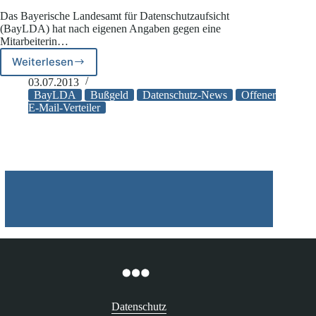
Das Bayerische Landesamt für Datenschutzaufsicht
(BayLDA) hat nach eigenen Angaben gegen eine
Mitarbeiterin…
Weiterlesen
BayLDA:
Bußgeld
03.07.2013
an
BayLDA
Bußgeld
Datenschutz-News
Offener
Mitarbeiter
E-Mail-Verteiler
wegen
Nutzung
eines
offenen
E-
Mail-
Verteilers
Datenschutz