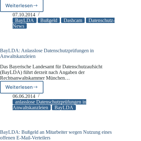
Weiterlesen
BayLDA:
Bußgeld
07.10.2014
für
BayLDA
Bußgeld
Dashcam
Datenschutz-
Veröffentlichung
News
von
DashCam-
Aufnahmen
BayLDA: Anlasslose Datenschutzprüfungen in
Anwaltskanzleien
Das Bayerische Landesamt für Datenschutzaufsicht
(BayLDA) führt derzeit nach Angaben der
Rechtsanwaltskammer München…
Weiterlesen
BayLDA:
Anlasslose
06.06.2014
Datenschutzprüfungen
anlasslose Datenschutzprüfungen in
in
Anwaltskanzleien
BayLDA
Anwaltskanzleien
BayLDA: Bußgeld an Mitarbeiter wegen Nutzung eines
offenen E-Mail-Verteilers