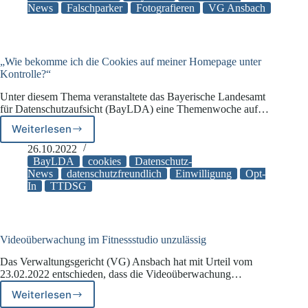
News
Falschparker
Fotografieren
VG Ansbach
„Falschparkern“
erlaubt
„Wie bekomme ich die Cookies auf meiner Homepage unter
Kontrolle?“
Unter diesem Thema veranstaltete das Bayerische Landesamt
für Datenschutzaufsicht (BayLDA) eine Themenwoche auf…
Weiterlesen
„Wie
bekomme
26.10.2022
ich
BayLDA
cookies
Datenschutz-
die
News
datenschutzfreundlich
Einwilligung
Opt-
In
TTDSG
Cookies
auf
meiner
Homepage
unter
Videoüberwachung im Fitnessstudio unzulässig
Kontrolle?“
Das Verwaltungsgericht (VG) Ansbach hat mit Urteil vom
23.02.2022 entschieden, dass die Videoüberwachung…
Weiterlesen
Videoüberwachung