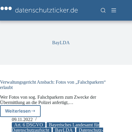
Zum
Inhalt
springen
BayLDA
Verwaltungsgericht Ansbach: Fotos von „Falschparkern“
erlaubt
Wer Fotos von sog. Falschparkern zum Zwecke der
Übermittlung an die Polizei anfertigt,…
Weiterlesen
Verwaltungsgericht
Ansbach:
09.11.2022
Fotos
Art. 6 DSGVO
Bayerisches Landesamt für
von
Datenschutzaufsicht
BayLDA
Datenschutz-