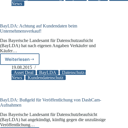
richtigen
News
Vertrag
kann
teuer
werden!
BayLDA: Achtung auf Kundendaten beim
Unternehmensverkauf!
Das Bayerische Landesamt für Datenschutzaufsicht
(BayLDA) hat nach eigenen Angaben Verkäufer und
Käufer…
Weiterlesen
BayLDA:
Achtung
19.08.2015
auf
Asset Deal
BayLDA
Datenschutz-
Kundendaten
News
Kundendatenschutz
beim
Unternehmensverkauf!
BayLDA: Bußgeld für Veröffentlichung von DashCam-
Aufnahmen
Das Bayerische Landesamt für Datenschutzbeaufsicht
(BayLDA) hat angekündigt, künftig gegen die unzulässige
Veröffentlichung…