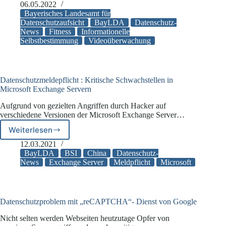
im
06.05.2022
Fitnessstudio
Bayerisches Landesamt für
unzulässig
Datenschutzaufsicht
BayLDA
Datenschutz-
News
Fitness
Informationelle
Selbstbestimmung
Videoüberwachung
Datenschutzmeldepflicht : Kritische Schwachstellen in
Microsoft Exchange Servern
Aufgrund von gezielten Angriffen durch Hacker auf
verschiedene Versionen der Microsoft Exchange Server…
Weiterlesen
Datenschutzmeldepflicht
:
12.03.2021
Kritische
BayLDA
BSI
China
Datenschutz-
Schwachstellen
News
Exchange Server
Meldpflicht
Microsoft
in
Microsoft
Exchange
Servern
Datenschutzproblem mit „reCAPTCHA“- Dienst von Google
Nicht selten werden Webseiten heutzutage Opfer von