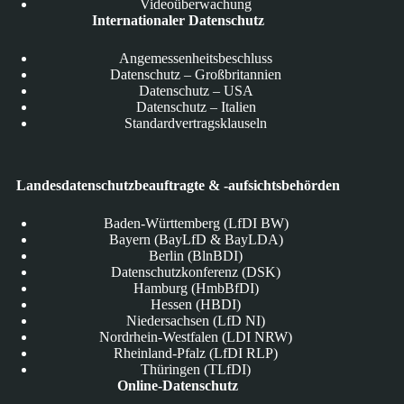
Videoüberwachung
Internationaler Datenschutz
Angemessenheitsbeschluss
Datenschutz – Großbritannien
Datenschutz – USA
Datenschutz – Italien
Standardvertragsklauseln
Landesdatenschutzbeauftragte & -aufsichtsbehörden
Baden-Württemberg (LfDI BW)
Bayern (BayLfD & BayLDA)
Berlin (BlnBDI)
Datenschutzkonferenz (DSK)
Hamburg (HmbBfDI)
Hessen (HBDI)
Niedersachsen (LfD NI)
Nordrhein-Westfalen (LDI NRW)
Rheinland-Pfalz (LfDI RLP)
Thüringen (TLfDI)
Online-Datenschutz