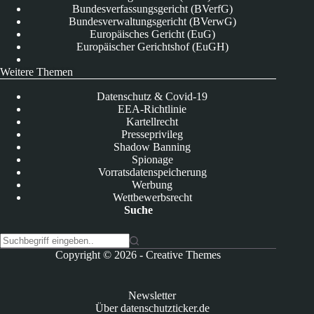
Bundesverfassungsgericht (BVerfG)
Bundesverwaltungsgericht (BVerwG)
Europäisches Gericht (EuG)
Europäischer Gerichtshof (EuGH)
Weitere Themen
Datenschutz & Covid-19
EEA-Richtlinie
Kartellrecht
Presseprivileg
Shadow Banning
Spionage
Vorratsdatenspeicherung
Werbung
Wettbewerbsrecht
Suche
K
Copyright © 2026 -
Creative Themes
e
i
n
Newsletter
e
Über datenschutzticker.de