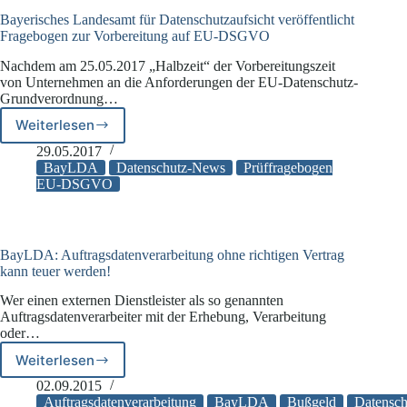
für
Unternehmen
Bayerisches Landesamt für Datenschutzaufsicht veröffentlicht
und
Fragebogen zur Vorbereitung auf EU-DSGVO
Verantwortliche
Nachdem am 25.05.2017 „Halbzeit“ der Vorbereitungszeit
von Unternehmen an die Anforderungen der EU-Datenschutz-
Grundverordnung…
Weiterlesen
Bayerisches
Landesamt
29.05.2017
für
BayLDA
Datenschutz-News
Prüffragebogen
Datenschutzaufsicht
EU-DSGVO
veröffentlicht
Fragebogen
zur
Vorbereitung
BayLDA: Auftragsdatenverarbeitung ohne richtigen Vertrag
auf
kann teuer werden!
EU-
Wer einen externen Dienstleister als so genannten
DSGVO
Auftragsdatenverarbeiter mit der Erhebung, Verarbeitung
oder…
Weiterlesen
BayLDA:
Auftragsdatenverarbeitung
02.09.2015
ohne
Auftragsdatenverarbeitung
BayLDA
Bußgeld
Datensch