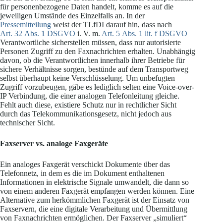
für personenbezogene Daten handelt, komme es auf die
jeweiligen Umstände des Einzelfalls an. In der
Pressemitteilung
weist der TLfDI darauf hin, dass nach
Art. 32 Abs. 1 DSGVO
i. V. m.
Art. 5 Abs. 1 lit. f DSGVO
Verantwortliche sicherstellen müssen, dass nur autorisierte
Personen Zugriff zu den Faxnachrichten erhalten. Unabhängig
davon, ob die Verantwortlichen innerhalb ihrer Betriebe für
sichere Verhältnisse sorgen, bestünde auf dem Transportweg
selbst überhaupt keine Verschlüsselung. Um unbefugten
Zugriff vorzubeugen, gäbe es lediglich selten eine Voice-over-
IP Verbindung, die einer analogen Telefonleitung gleiche.
Fehlt auch diese, existiere Schutz nur in rechtlicher Sicht
durch das Telekommunikationsgesetz, nicht jedoch aus
technischer Sicht.
Faxserver vs. analoge Faxgeräte
Ein analoges Faxgerät verschickt Dokumente über das
Telefonnetz, in dem es die im Dokument enthaltenen
Informationen in elektrische Signale umwandelt, die dann so
von einem anderen Faxgerät empfangen werden können. Eine
Alternative zum herkömmlichen Faxgerät ist der Einsatz von
Faxservern, die eine digitale Verarbeitung und Übermittlung
von Faxnachrichten ermöglichen. Der Faxserver „simuliert“