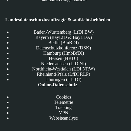
Landesdatenschutzbeauftragte & -aufsichtsbehörden
Baden-Württemberg (LfDI BW)
Bayern (BayLfD & BayLDA)
Berlin (BlnBDI)
Datenschutzkonferenz (DSK)
Hamburg (HmbBfDI)
Hessen (HBDI)
Niedersachsen (LfD NI)
Nordrhein-Westfalen (LDI NRW)
Rheinland-Pfalz (LfDI RLP)
Thüringen (TLfDI)
Online-Datenschutz
Cookies
Telemetrie
Tracking
VPN
Websiteanalyse