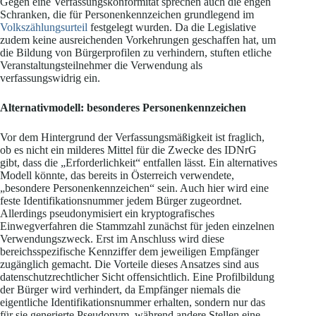
Gegen eine Verfassungskonformität sprechen auch die engen
Schranken, die für Personenkennzeichen grundlegend im
Volkszählungsurteil
festgelegt wurden. Da die Legislative
zudem keine ausreichenden Vorkehrungen geschaffen hat, um
die Bildung von Bürgerprofilen zu verhindern, stuften etliche
Veranstaltungsteilnehmer die Verwendung als
verfassungswidrig ein.
Alternativmodell: besonderes Personenkennzeichen
Vor dem Hintergrund der Verfassungsmäßigkeit ist fraglich,
ob es nicht ein milderes Mittel für die Zwecke des IDNrG
gibt, dass die „Erforderlichkeit“ entfallen lässt. Ein alternatives
Modell könnte, das bereits in Österreich verwendete,
„besondere Personenkennzeichen“ sein. Auch hier wird eine
feste Identifikationsnummer jedem Bürger zugeordnet.
Allerdings pseudonymisiert ein kryptografisches
Einwegverfahren die Stammzahl zunächst für jeden einzelnen
Verwendungszweck. Erst im Anschluss wird diese
bereichsspezifische Kennziffer dem jeweiligen Empfänger
zugänglich gemacht. Die Vorteile dieses Ansatzes sind aus
datenschutzrechtlicher Sicht offensichtlich. Eine Profilbildung
der Bürger wird verhindert, da Empfänger niemals die
eigentliche Identifikationsnummer erhalten, sondern nur das
für sie generierte Pseudonym, während andere Stellen eine