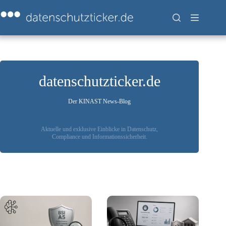
Zum
Inhalt
springen
datenschutzticker.de
Der KINAST News-Blog
Aktuelle und exklusive Einblicke in Datenschutz,
Compliance und Informationssicherheit.