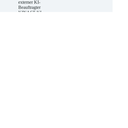
KINAST
externer KI-
Beauftragter
KINAST KI-
Kompetenz-
Schulungen
Jetzt unverbindliches
Angebot anfordern