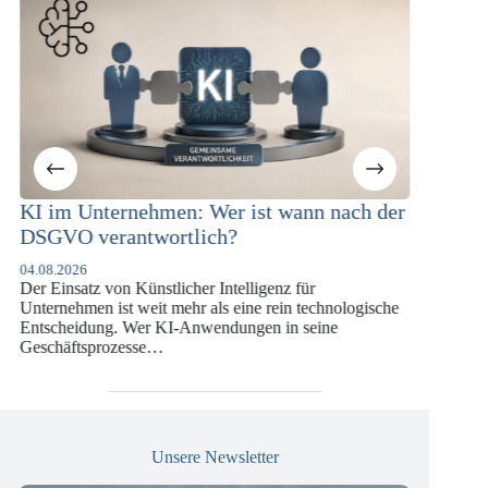
en: Wer ist wann nach der
KI-Compliance in der
rtlich?
Versicherungswirtschaft
DSGVO und KI-VO
licher Intelligenz für
07.07.2026
 mehr als eine rein technologische
Die europäische Digitalregulieru
KI-Anwendungen in seine
vergangenen Jahren eine enorme 
die insbesondere Unternehmen d
Versicherungswirtschaft vor…
Unsere Newsletter