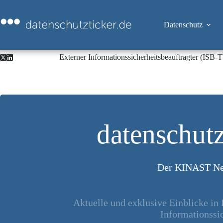
Zum
Inhalt
springen
Datenschutz
Externer Informationssicherheitsbeauftragter (ISB
datenschutz
Der KINAST Ne
Aktuelle und exklusive Einblicke in
Informationssic