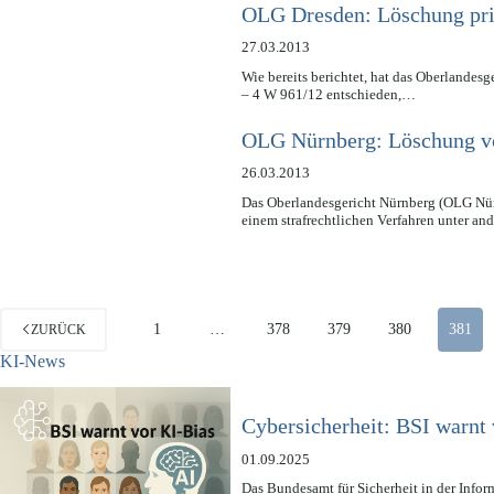
OLG Dresden: Löschung pri
27.03.2013
Wie bereits berichtet, hat das Oberlande
– 4 W 961/12 entschieden,…
OLG Nürnberg: Löschung v
26.03.2013
Das Oberlandesgericht Nürnberg (OLG Nür
einem strafrechtlichen Verfahren unter a
1
…
378
379
380
381
ZURÜCK
KI-News
Cybersicherheit: BSI warnt 
01.09.2025
Das Bundesamt für Sicherheit in der Infor