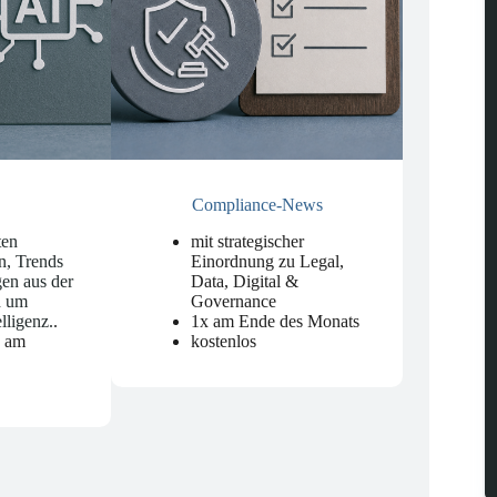
Compliance-News
ten
mit strategischer
n, Trends
Einordnung zu Legal,
en aus der
Data, Digital &
d um
Governance
elligenz.
.
1x am Ende des Monats
n am
kostenlos