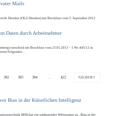
vater Mails
sgericht Dresden (OLG Dresden) mit Beschluss vom 5. September 2012
on Daten durch Arbeitnehmer
nberg) entschied mit Beschluss vom 23.01.2013 – 1 Ws 445/12 in
nderem Folgendes:…
382
383
384
…
422
NÄCHSTE
vor Bias in der Künstlichen Intelligenz
mationstechnik (BSI) hat ein umfassendes Whitepaper zu „Bias in der