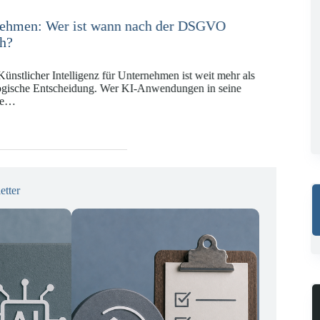
e in der Versicherungswirtschaft mit DORA,
KI-VO
Digitalregulierung hat in den vergangenen Jahren eine
ät erreicht, die insbesondere Unternehmen der Finanz-
gswirtschaft vor…
etter