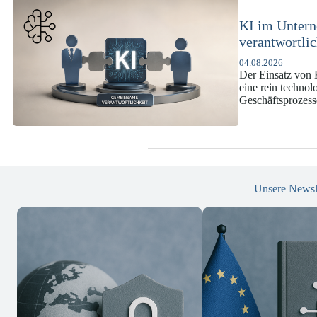
KI-Complianc
DSGVO und 
07.07.2026
Die europäische 
enorme Komplexit
und Versicherun
Unsere Newsl