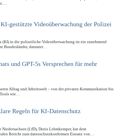
cht.…
 KI-gestützte Videoüberwachung der Polizei
nz (KI) in die polizeiliche Videoüberwachung ist ein zunehmend
ere Bundesländer, darunter…
hats und GPT-5s Versprechen für mehr
nseren Alltag und Arbeitswelt – von der privaten Kommunikation bis
 Tools wie…
klare Regeln für KI-Datenschutz
tz Niedersachsen (LfD), Denis Lehmkemper, hat dem
enden Bericht zum datenschutzkonformen Einsatz von…