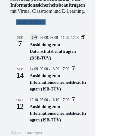
Informationssicherheitsbeauftragten
mit Virtual Classroom und E-Learning.
Jetzt buchen!
SEP.
07.09. 08:00
-
11.09. 17:00
V
7
i
Ausbildung zum
r
Datenschutzbeauftragten
t
(DSB-TÜV)
u
e
l
14.09. 08:00
-
18.09. 17:00
SEP.
l
14
Ausbildung zum
V
Informationssicherheitsbeauftr
e
r
agten (ISB-TÜV)
a
n
12.10. 08:00
-
16.10. 17:00
OKT.
s
12
Ausbildung zum
t
a
Informationssicherheitsbeauftr
l
agten (ISB-TÜV)
t
u
n
Kalender anzeigen