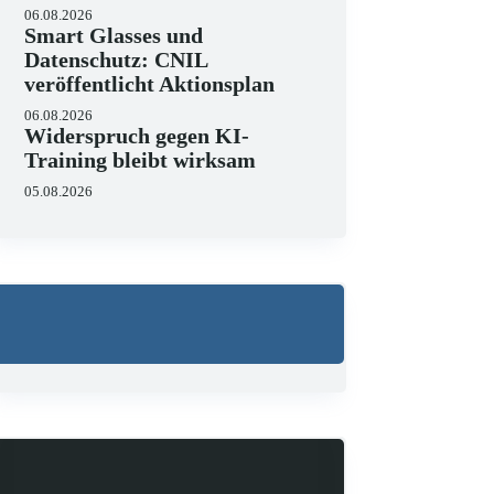
06.08.2026
Smart Glasses und
Wo liegen die Grenzen v
Datenschutz: CNIL
veröffentlicht Aktionsplan
23.06.2026
KI hält zunehmend Einzug in J
06.08.2026
strukturieren, Schriftsätze au
Widerspruch gegen KI-
Zugleich zeigen aktuelle…
Training bleibt wirksam
05.08.2026