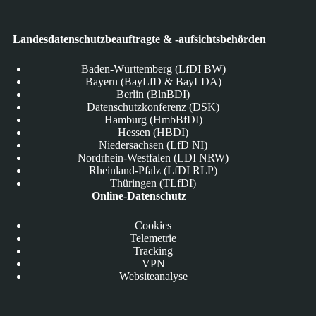
Landesdatenschutzbeauftragte & -aufsichtsbehörden
Baden-Württemberg (LfDI BW)
Bayern (BayLfD & BayLDA)
Berlin (BlnBDI)
Datenschutzkonferenz (DSK)
Hamburg (HmbBfDI)
Hessen (HBDI)
Niedersachsen (LfD NI)
Nordrhein-Westfalen (LDI NRW)
Rheinland-Pfalz (LfDI RLP)
Thüringen (TLfDI)
Online-Datenschutz
Cookies
Telemetrie
Tracking
VPN
Websiteanalyse