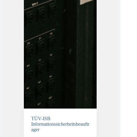
TÜV-ISB
Informationssicherheitsbeauftr
ager