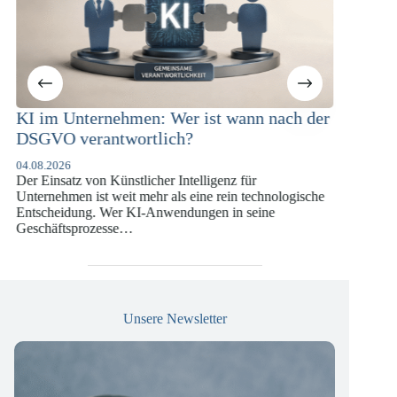
st wann nach der
KI-Compliance in der
Versicherungswirtschaft mit DORA
DSGVO und KI-VO
igenz für
07.07.2026
e rein technologische
Die europäische Digitalregulierung hat in den
en in seine
vergangenen Jahren eine enorme Komplexität 
die insbesondere Unternehmen der Finanz- u
Versicherungswirtschaft vor…
Unsere Newsletter