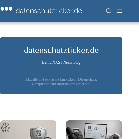
Zum
Inhalt
springen
datenschutzticker.de
Der KINAST News-Blog
Aktuelle und exklusive Einblicke in Datenschutz,
Compliance und Informationssicherheit.