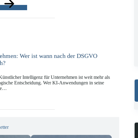
ge
e in der Versicherungswirtschaft mit DORA,
KI-VO
Digitalregulierung hat in den vergangenen Jahren eine
ät erreicht, die insbesondere Unternehmen der Finanz-
gswirtschaft vor…
etter