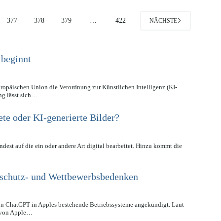
377
378
379
…
422
NÄCHSTE
 beginnt
opäischen Union die Verordnung zur Künstlichen Intelligenz (KI-
ung lässt sich…
te oder KI-generierte Bilder?
indest auf die ein oder andere Art digital bearbeitet. Hinzu kommt die
nschutz- und Wettbewerbsbedenken
on ChatGPT in Apples bestehende Betriebssysteme angekündigt. Laut
n von Apple…