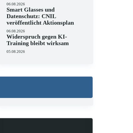
06.08.2026
Smart Glasses und
Datenschutz: CNIL
veröffentlicht Aktionsplan
06.08.2026
Widerspruch gegen KI-
Training bleibt wirksam
05.08.2026
Wo liegen die Grenzen 
23.06.2026
KI hält zunehmend Einzug in J
strukturieren, Schriftsätze au
Zugleich zeigen aktuelle…