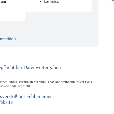
n am
kostenlos
 anmelden
epflicht bei Datenweitergaben
nnen- und Justizminister in Vilnius hat Bundesinnenminister Hans-
 dass eine Meldepflicht…
erstoß bei Fehlen einer
ebsite