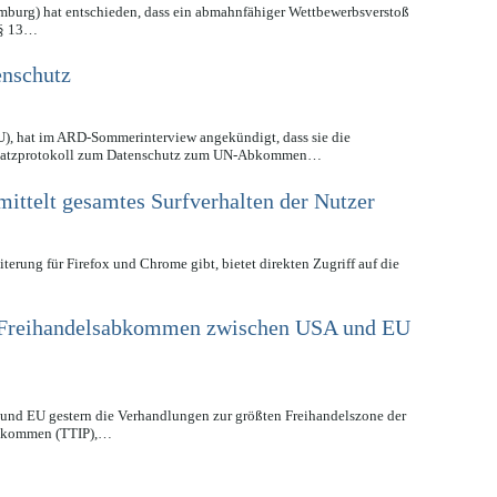
burg) hat entschieden, dass ein abmahnfähiger Wettbewerbsverstoß
h § 13…
enschutz
), hat im ARD-Sommerinterview angekündigt, dass sie die
Zusatzprotokoll zum Datenschutz zum UN-Abkommen…
ttelt gesamtes Surfverhalten der Nutzer
erung für Firefox und Chrome gibt, bietet direkten Zugriff auf die
r Freihandelsabkommen zwischen USA und EU
 und EU gestern die Verhandlungen zur größten Freihandelszone der
sabkommen (TTIP),…