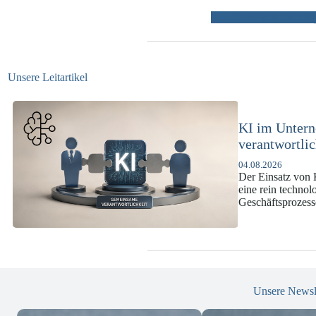
weitere Beiträ
Unsere Leitartikel
KI-Complianc
DSGVO und 
07.07.2026
Die europäische 
enorme Komplexit
und Versicherun
Unsere Newsl