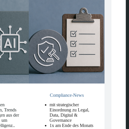
Compliance-News
ten
mit strategischer
n, Trends
Einordnung zu Legal,
en aus der
Data, Digital &
d um
Governance
elligenz.
.
1x am Ende des Monats