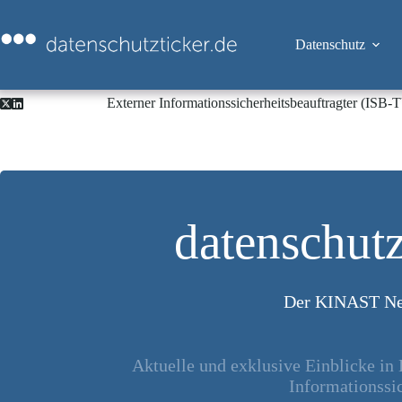
Zum
Inhalt
springen
Datenschutz
Externer Informationssicherheitsbeauftragter (ISB
datenschutz
Der KINAST Ne
Aktuelle und exklusive Einblicke in
Informationssic