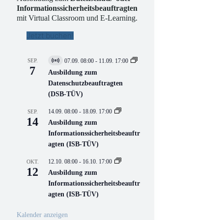
Informationssicherheitsbeauftragten
mit Virtual Classroom und E-Learning.
Jetzt buchen!
SEP.
07.09. 08:00
-
11.09. 17:00
V
7
i
Ausbildung zum
r
Datenschutzbeauftragten
t
(DSB-TÜV)
u
e
l
14.09. 08:00
-
18.09. 17:00
SEP.
l
14
Ausbildung zum
V
Informationssicherheitsbeauftr
e
r
agten (ISB-TÜV)
a
n
12.10. 08:00
-
16.10. 17:00
OKT.
s
12
Ausbildung zum
t
a
Informationssicherheitsbeauftr
l
agten (ISB-TÜV)
t
u
n
Kalender anzeigen