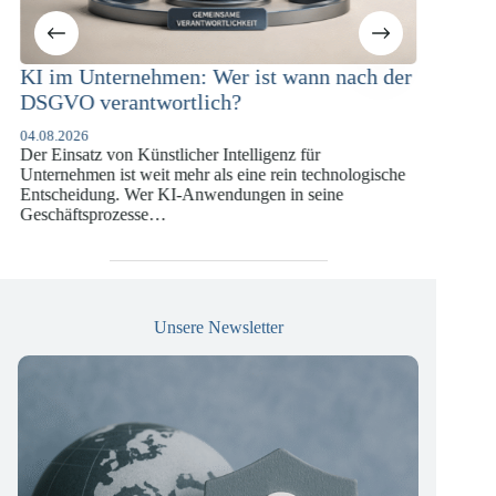
en: Wer ist wann nach der
KI-Compliance in der
rtlich?
Versicherungswirtschaft
DSGVO und KI-VO
licher Intelligenz für
07.07.2026
 mehr als eine rein technologische
Die europäische Digitalregulieru
KI-Anwendungen in seine
vergangenen Jahren eine enorme 
die insbesondere Unternehmen d
Versicherungswirtschaft vor…
Unsere Newsletter