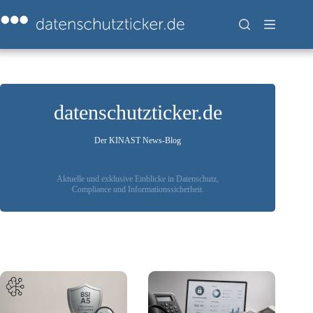
Zum
Inhalt
springen
datenschutzticker.de
Der KINAST News-Blog
Aktuelle und exklusive Einblicke in Datenschutz,
Compliance und Informationssicherheit.