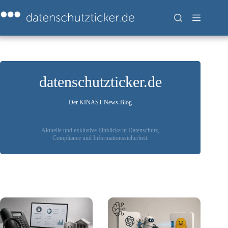
Zum
Inhalt
springen
datenschutzticker.de
Der KINAST News-Blog
Aktuelle und exklusive Einblicke in Datenschutz,
Compliance und Informationssicherheit.