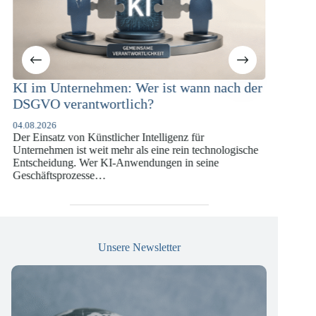
r ist wann nach der
KI-Compliance in der
h?
Versicherungswirtschaft mit D
DSGVO und KI-VO
ntelligenz für
07.07.2026
s eine rein technologische
Die europäische Digitalregulierung hat i
dungen in seine
vergangenen Jahren eine enorme Komplexi
die insbesondere Unternehmen der Finan
Versicherungswirtschaft vor…
Unsere Newsletter