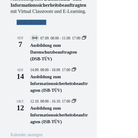
Informationssicherheitsbeauftragten
mit Virtual Classroom und E-Learning.
Jetzt buchen!
SEP.
07.09. 08:00
-
11.09. 17:00
V
7
i
Ausbildung zum
r
Datenschutzbeauftragten
t
(DSB-TÜV)
u
e
l
14.09. 08:00
-
18.09. 17:00
SEP.
l
14
Ausbildung zum
V
Informationssicherheitsbeauftr
e
r
agten (ISB-TÜV)
a
n
12.10. 08:00
-
16.10. 17:00
OKT.
s
12
Ausbildung zum
t
a
Informationssicherheitsbeauftr
l
agten (ISB-TÜV)
t
u
n
Kalender anzeigen