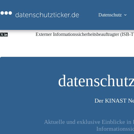
Zum
Inhalt
springen
Datenschutz
Externer Informationssicherheitsbeauftragter (ISB
datenschutz
Der KINAST Ne
Aktuelle und exklusive Einblicke in
Informationssic