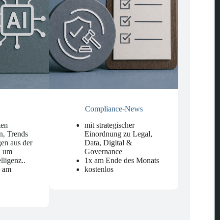
Compliance-News
ten
mit strategischer
n, Trends
Einordnung zu Legal,
en aus der
Data, Digital &
d um
Governance
elligenz.
.
1x am Ende des Monats
n am
kostenlos