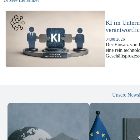
Unsere Leitartikel
KI-Complianc
DSGVO und 
07.07.2026
Die europäische 
enorme Komplexit
und Versicherun
Unsere Newsl