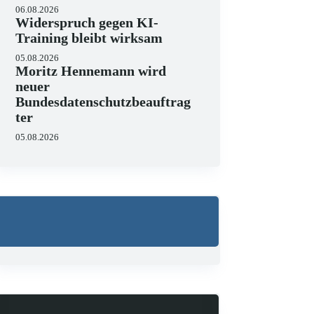
06.08.2026
Widerspruch gegen KI-
Training bleibt wirksam
Wo liegen die Grenzen v
05.08.2026
Moritz Hennemann wird
23.06.2026
neuer
KI hält zunehmend Einzug in J
Bundesdatenschutzbeauftrag
strukturieren, Schriftsätze au
ter
Zugleich zeigen aktuelle…
05.08.2026