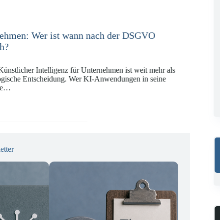
e in der Versicherungswirtschaft mit DORA,
KI-VO
Digitalregulierung hat in den vergangenen Jahren eine
ät erreicht, die insbesondere Unternehmen der Finanz-
gswirtschaft vor…
etter