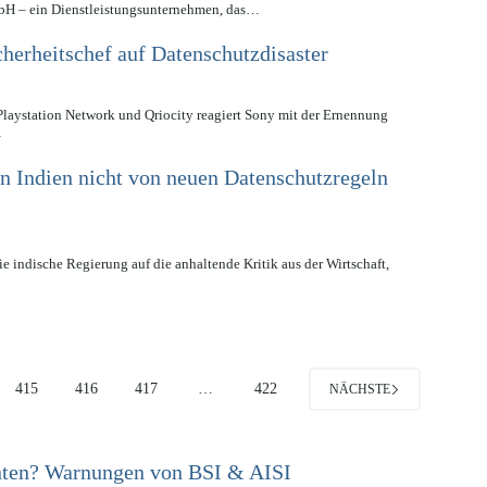
bH – ein Dienstleistungsunternehmen, das…
herheitschef auf Datenschutzdisaster
Playstation Network und Qriocity reagiert Sony mit der Ernennung
…
in Indien nicht von neuen Datenschutzregeln
die indische Regierung auf die anhaltende Kritik aus der Wirtschaft,
415
416
417
…
422
NÄCHSTE
enten? Warnungen von BSI & AISI