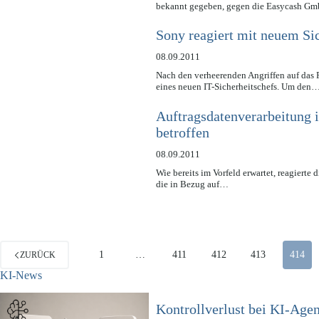
bekannt gegeben, gegen die Easycash Gm
Sony reagiert mit neuem Sic
08.09.2011
Nach den verheerenden Angriffen auf das 
eines neuen IT-Sicherheitschefs. Um den
Auftragsdatenverarbeitung 
betroffen
08.09.2011
Wie bereits im Vorfeld erwartet, reagierte 
die in Bezug auf…
1
…
411
412
413
414
ZURÜCK
KI-News
Kontrollverlust bei KI-Ag