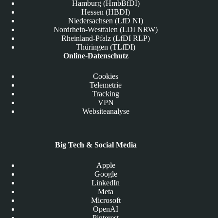
Hamburg (HmbBfDI)
Hessen (HBDI)
Niedersachsen (LfD NI)
Nordrhein-Westfalen (LDI NRW)
Rheinland-Pfalz (LfDI RLP)
Thüringen (TLfDI)
Online-Datenschutz
Cookies
Telemetrie
Tracking
VPN
Websiteanalyse
Big Tech & Social Media
Apple
Google
LinkedIn
Meta
Microsoft
OpenAI
Pinterest