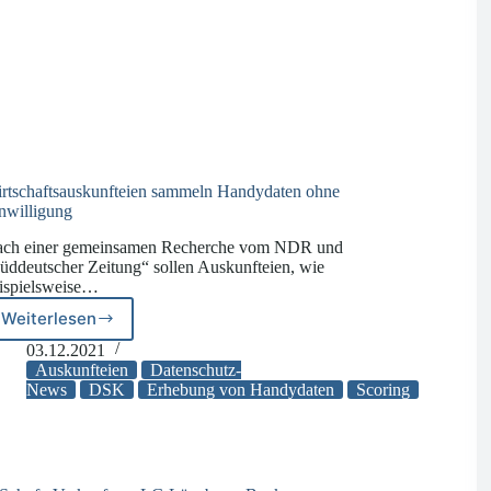
automatisiertem
Kreditverfahren
rtschaftsauskunfteien sammeln Handydaten ohne
nwilligung
ch einer gemeinsamen Recherche vom NDR und
üddeutscher Zeitung“ sollen Auskunfteien, wie
ispielsweise…
Weiterlesen
Wirtschaftsauskunfteien
sammeln
03.12.2021
Handydaten
Auskunfteien
Datenschutz-
ohne
News
DSK
Erhebung von Handydaten
Scoring
Einwilligung