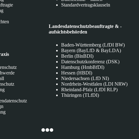
ftragte
Standardvertragsklauseln
ng
chten
Landesdatenschutzbeauftragte & -
aufsichtsbehörden
Baden-Württemberg (LfDI BW)
Bayern (BayLfD & BayLDA)
raxis
Berlin (BlnBDI)
Datenschutzkonferenz (DSK)
tenschutz
Hamburg (HmbBfDI)
chwerde
Hessen (HBDI)
all
Niedersachsen (LfD NI)
nschutz
Nordrhein-Westfalen (LDI NRW)
ung
Rheinland-Pfalz (LfDI RLP)
Thüringen (TLfDI)
endatenschutz
gn
ung