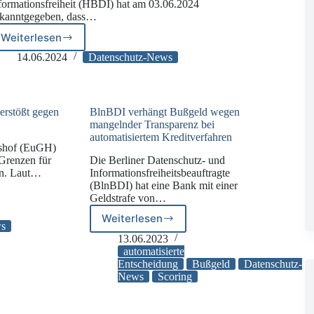
formationsfreiheit (HBDI) hat am 03.06.2024
kanntgegeben, dass…
Weiterlesen
HBDI:
Verhaltensregeln
14.06.2024
Datenschutz-News
für
Wirtschaftsauskunfteien
erstößt gegen
BlnBDI verhängt Bußgeld wegen
mangelnder Transparenz bei
automatisiertem Kreditverfahren
tshof (EuGH)
Grenzen für
Die Berliner Datenschutz- und
en. Laut…
Informationsfreiheitsbeauftragte
(BlnBDI) hat eine Bank mit einer
Geldstrafe von…
Weiterlesen
BlnBDI
ws
verhängt
13.06.2023
Bußgeld
automatisierte
wegen
Entscheidung
Bußgeld
Datenschutz-
News
Scoring
mangelnder
Transparenz
bei