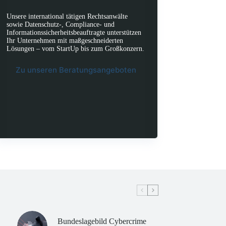
Unsere international tätigen Rechtsanwälte
sowie Datenschutz-, Compliance- und
Informationssicherheitsbeauftragte unterstützen
Ihr Unternehmen mit maßgeschneiderten
Lösungen – vom StartUp bis zum Großkonzern.
Zu unseren Beratungsangeboten
Bundeslagebild Cybercrime