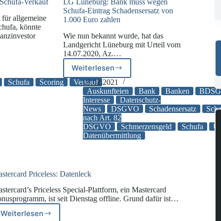
 Schufa-Verkauf
LG Lüneburg: Bank muss wegen
Schufa-Eintrag Schadensersatz von
 für allgemeine
1.000 Euro zahlen
chufa, könnte
anzinvestor
Wie nun bekannt wurde, hat das
Landgericht Lüneburg mit Urteil vom
14.07.2020, Az.…
Weiterlesen
LG
Lüneburg:
Schufa
Scoring
Verkauf
03.02.2021
Bank
Auskunfteien
Bank
Banken
BDS
muss
Interesse
Datenschutz-
News
DSGVO
Schadensersatz
Scha
wegen
nach Art. 82
Schufa-
DSGVO
Schmerzensgeld
Schufa
Un
Eintrag
Datenübermittlung
Schadensersatz
von
1.000
Euro
stercard Priceless: Datenleck
zahlen
stercard’s Priceless Special-Plattform, ein Mastercard
nusprogramm, ist seit Dienstag offline. Grund dafür ist…
Weiterlesen
Mastercard