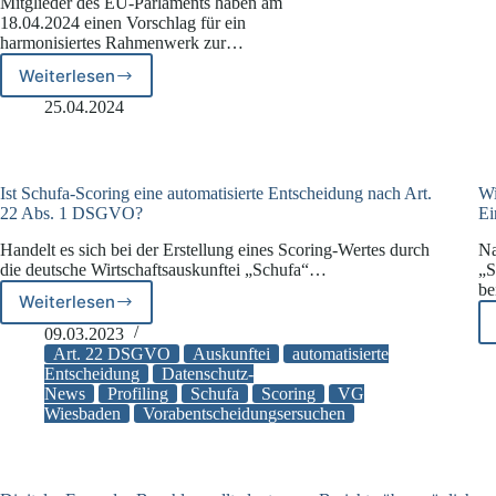
Mitglieder des EU-Parlaments haben am
18.04.2024 einen Vorschlag für ein
harmonisiertes Rahmenwerk zur…
Weiterlesen
Mehr
Kundenkontrolle
25.04.2024
über
Finanzdaten
Ist Schufa-Scoring eine automatisierte Entscheidung nach Art.
Wi
22 Abs. 1 DSGVO?
Ei
Handelt es sich bei der Erstellung eines Scoring-Wertes durch
Na
die deutsche Wirtschaftsauskunftei „Schufa“…
„S
be
Weiterlesen
Ist
Schufa-
09.03.2023
Scoring
Art. 22 DSGVO
Auskunftei
automatisierte
eine
Entscheidung
Datenschutz-
News
Profiling
Schufa
Scoring
VG
automatisierte
Wiesbaden
Vorabentscheidungsersuchen
Entscheidung
nach
Art.
22