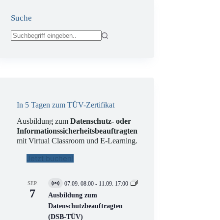
Suche
Keine
Ergebnisse
In 5 Tagen zum TÜV-Zertifikat
Ausbildung zum
Datenschutz- oder
Informationssicherheitsbeauftragten
mit Virtual Classroom und E-Learning.
Jetzt buchen!
SEP.
07.09. 08:00
-
11.09. 17:00
V
7
i
Ausbildung zum
r
Datenschutzbeauftragten
t
(DSB-TÜV)
u