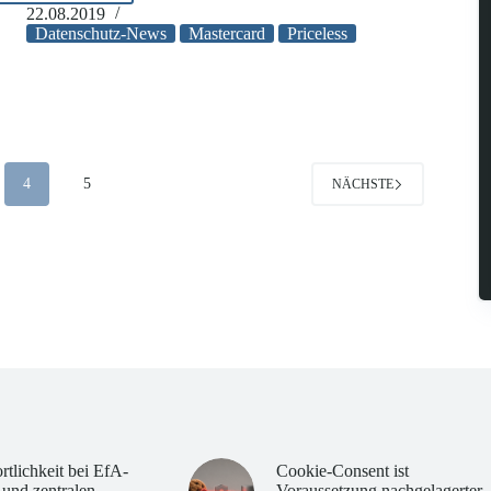
Priceless:
22.08.2019
Datenleck
Datenschutz-News
Mastercard
Priceless
4
5
NÄCHSTE
rtlichkeit bei EfA-
Cookie-Consent ist
 und zentralen
Voraussetzung nachgelagerter