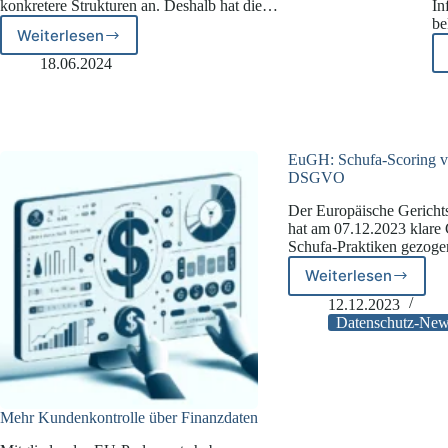
konkretere Strukturen an. Deshalb hat die…
In
be
Weiterlesen
Der
digitale
18.06.2024
Euro:
Risiken
für
den
Datenschutz
EuGH: Schufa-Scoring v
DSGVO
Der Europäische Gerich
hat am 07.12.2023 klare 
Schufa-Praktiken gezog
Weiterlesen
EuGH:
Schufa-
12.12.2023
Scoring
Datenschutz-Ne
verstößt
gegen
DSGVO
Mehr Kundenkontrolle über Finanzdaten