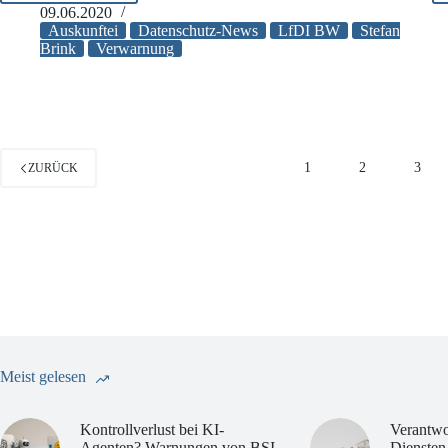
BW
09.06.2020
verwarnt
Auskunftei
Datenschutz-News
LfDI BW
Stefan
Wirtschaftsauskunftei
Brink
Verwarnung
1
2
3
ZURÜCK
Meist gelesen
Kontrollverlust bei KI-
Verantwo
Agenten? Warnungen von BSI
Diensten