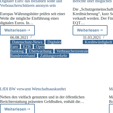
Abs.
Digitaler Euro: das Bezahlen sollte laut
Berichte über möglichen
Verbraucherschützern anonym sein
1
Die „Schutzgemeinschaft
DSGVO?
Europas Währungshüter prüfen seit einer
Kreditsicherung“, kurz S
Weile die mögliche Einführung eines
verkauft werden. Der Fin
digitalen Euros. In…
EQT…
Weiterlesen
Weiterlesen
Digitaler
Berichte
Euro:
über
06.08.2021
31.03.2021
das
möglichen
Datenschutz-News
Digitaler
Kreditwürdigkeit
Bezahlen
Schufa-
Euro
EZB
Open
Banking
Überwachung
Verbraucherzentrale
sollte
Verkauf
Bundesverband
Zahlungsverkehr
laut
Verbraucherschützern
anonym
sein
LfDI BW verwarnt Wirtschaftsauskunftei
Ma
Neben den vielfach genutzten und in der öffentlichen
Ma
Berichterstattung präsenten Geldbußen, enthält die…
Bo
Weiterlesen
LfDI