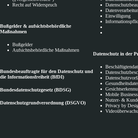
Recht auf Widerspruch
Datenschutzbeau
Datenverarbeitu
Einwilligung
Informationspfli
Bußgelder & aufsichtsbehördliche
Maßnahmen
Bußgelder
Aufsichtsbehördliche Maßnahmen
Datenschutz in der P
Beschäftigtenda
Bundesbeauftragte für den Datenschutz und
Datenschutzbes
die Informationsfreiheit (BfDI)
Datenschutzvorf
Gesundheitsdate
Gesichtserkenn
Bundesdatenschutzgesetz (BDSG)
Mobile Business
Nutzer- & Kund
Datenschutzgrundverordnung (DSGVO)
Privacy by Desi
Videoüberwach