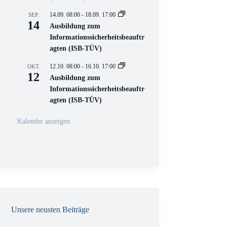
e
l
14.09. 08:00
-
18.09. 17:00
SEP.
l
14
Ausbildung zum
V
Informationssicherheitsbeauftr
e
r
agten (ISB-TÜV)
a
n
12.10. 08:00
-
16.10. 17:00
OKT.
s
12
Ausbildung zum
t
a
Informationssicherheitsbeauftr
l
agten (ISB-TÜV)
t
u
n
Kalender anzeigen
g
Unsere neusten Beiträge