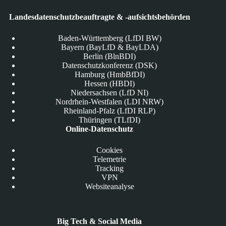
Landesdatenschutzbeauftragte & -aufsichtsbehörden
Baden-Württemberg (LfDI BW)
Bayern (BayLfD & BayLDA)
Berlin (BlnBDI)
Datenschutzkonferenz (DSK)
Hamburg (HmbBfDI)
Hessen (HBDI)
Niedersachsen (LfD NI)
Nordrhein-Westfalen (LDI NRW)
Rheinland-Pfalz (LfDI RLP)
Thüringen (TLfDI)
Online-Datenschutz
Cookies
Telemetrie
Tracking
VPN
Websiteanalyse
Big Tech & Social Media