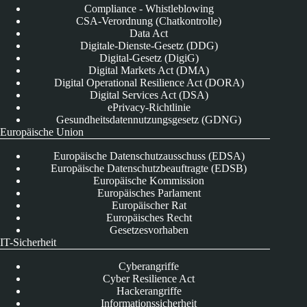
Compliance - Whistleblowing
CSA-Verordnung (Chatkontrolle)
Data Act
Digitale-Dienste-Gesetz (DDG)
Digital-Gesetz (DigiG)
Digital Markets Act (DMA)
Digital Operational Resilience Act (DORA)
Digital Services Act (DSA)
ePrivacy-Richtlinie
Gesundheitsdatennutzungsgesetz (GDNG)
Europäische Union
Europäische Datenschutzausschuss (EDSA)
Europäische Datenschutzbeauftragte (EDSB)
Europäische Kommission
Europäisches Parlament
Europäischer Rat
Europäisches Recht
Gesetzesvorhaben
IT-Sicherheit
Cyberangriffe
Cyber Resilience Act
Hackerangriffe
Informationssicherheit