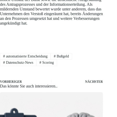
des Antragsprozesses und der Informationserteilung. Als
mildernden Umstand bewertet wurde unter anderem, dass das
Unternehmen den Verstoß eingeräumt hat, bereits Änderungen
an den Prozessen umgesetzt hat und weitere Verbesserungen
angekündigt hat.
#
automatisierte Entscheidung
#
Bußgeld
#
Datenschutz-News
#
Scoring
VORHERIGER
NÄCHSTER
Das könnte Sie auch interessieren..