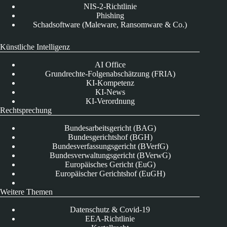
NIS-2-Richtlinie
Phishing
Schadsoftware (Maleware, Ransomware & Co.)
Künstliche Intelligenz
AI Office
Grundrechte-Folgenabschätzung (FRIA)
KI-Kompetenz
KI-News
KI-Verordnung
Rechtsprechung
Bundesarbeitsgericht (BAG)
Bundesgerichtshof (BGH)
Bundesverfassungsgericht (BVerfG)
Bundesverwaltungsgericht (BVerwG)
Europäisches Gericht (EuG)
Europäischer Gerichtshof (EuGH)
Weitere Themen
Datenschutz & Covid-19
EEA-Richtlinie