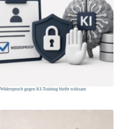
Widerspruch gegen KI-Training bleibt wirksam
05.08.2026