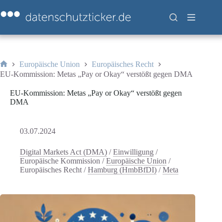
Zum
Inhalt
springen
Europäische Union
Europäisches Recht
Start
EU-Kommission: Metas „Pay or Okay“ verstößt gegen DMA
EU-Kommission: Metas „Pay or Okay“ verstößt gegen
DMA
03.07.2024
Digital Markets Act (DMA)
/
Einwilligung
/
Europäische Kommission
/
Europäische Union
/
Europäisches Recht
/
Hamburg (HmbBfDI)
/
Meta