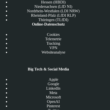
Hessen (HBDI)
Niedersachsen (LfD NI)
Nordrhein-Westfalen (LDI NRW)
Rheinland-Pfalz (LfDI RLP)
Thüringen (TLfDI)
Online-Datenschutz
Cookies
Telemetrie
Tracking
VPN
Websiteanalyse
Big Tech & Social Media
Apple
Google
LinkedIn
Meta
Microsoft
OpenAI
Pinterest